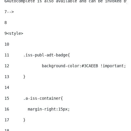
6
Autocomplete is also available and can be invoked by 
7
--> 
8
9
<style> 
10
11
	.iss-publ-adt-badge{ 
12
		background-color:#3CAEEB !important; 
13
	} 
14
15
	.a-iss-container{ 
16
	  margin-right:15px; 
17
	} 
18