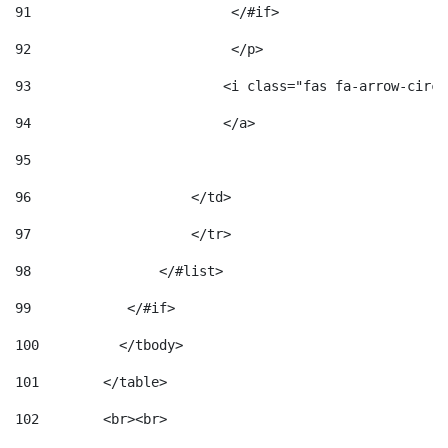
91
                         </#if>                     
92
                         </p> 
93
                        <i class="fas fa-arrow-circl
94
                        </a> 
95
96
                    </td> 
97
                    </tr> 
98
                </#list>  
99
            </#if> 
100
          </tbody> 
101
        </table> 
102
        <br><br> 