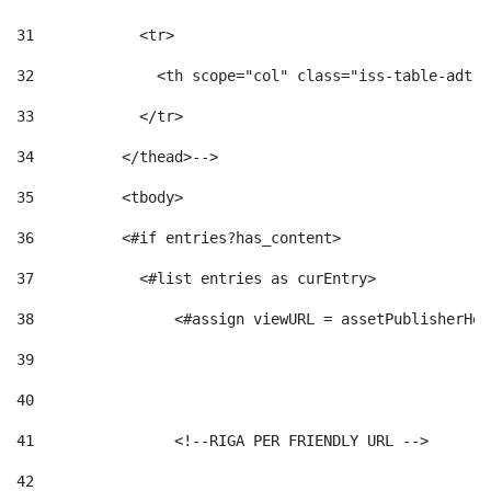
31
            <tr> 
32
              <th scope="col" class="iss-table-adt-t
33
            </tr> 
34
          </thead>--> 
35
          <tbody> 
36
          <#if entries?has_content>  
37
            <#list entries as curEntry> 
38
                <#assign viewURL = assetPublisherHel
39
40
41
                <!--RIGA PER FRIENDLY URL --> 
42