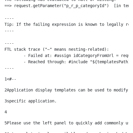
==> request.getParameter("p_r_p_categoryId")  [in temp
----

Tip: If the failing expression is known to legally ref
----

----

FTL stack trace ("~" means nesting-related):

	- Failed at: #assign idCategoryFromUrl = request.g...  [in template "10664768" at line 68, column 29]

	- Reached through: #include "${templatesPath}/10664768"  [in template "20099#20135#10642621" at line 24, column 1]

----
1
<#-- 
2
Application display templates can be used to modify t
3
specific application. 
4
5
Please use the left panel to quickly add commonly use