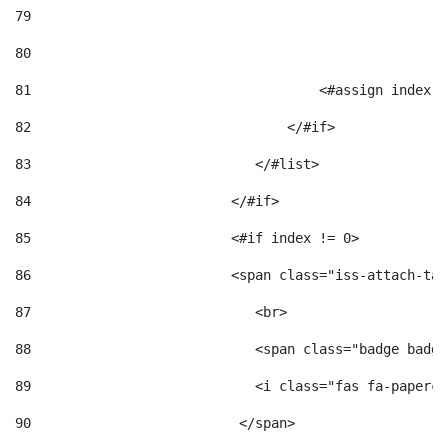
79
80
81
                                    <#assign index =
82
                                </#if> 
83
                            </#list> 
84
                         </#if> 
85
                         <#if index != 0> 
86
                         <span class="iss-attach-tab
87
                            <br> 
88
                            <span class="badge badge
89
                            <i class="fas fa-papercl
90
                          </span>                   