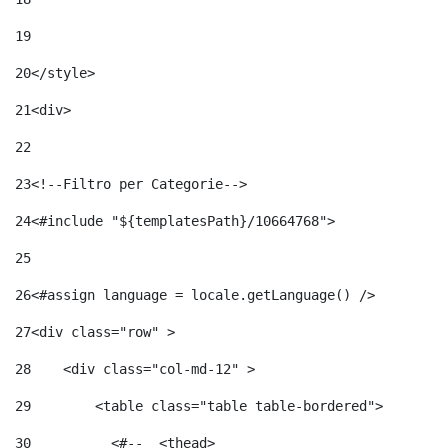
19
20
</style> 
21
<div> 
22
23
<!--Filtro per Categorie--> 
24
<#include "${templatesPath}/10664768">	 
25
26
<#assign language = locale.getLanguage() /> 
27
<div class="row" > 
28
    <div class="col-md-12" > 
29
        <table class="table table-bordered"> 
30
          <#--  <thead> 