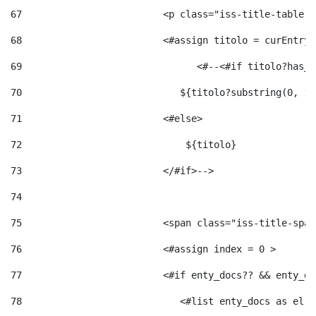
67
                         <p class="iss-title-table-a
68
                         <#assign titolo = curEntry.
69
                       	 <#--<#
70
                            ${titolo?substring(0, 12
71
                         <#else> 
72
                             ${titolo} 
73
                         </#if>--> 
74
75
                         <span class="iss-title-span
76
                         <#assign index = 0 > 
77
                         <#if enty_docs?? && enty_do
78
                            <#list enty_docs as el >