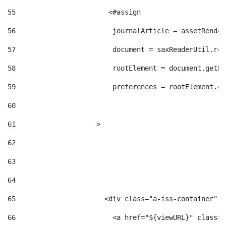
55
                       <#assign  
56
                        journalArticle = assetRender
57
                        document = saxReaderUtil.rea
58
                        rootElement = document.getRo
59
                        preferences = rootElement.el
60
61
                    > 
62
63
64
65
                      <div class="a-iss-container" >
66
                        <a href="${viewURL}" class="