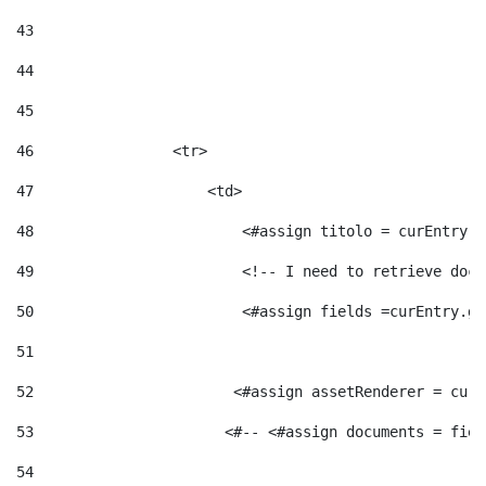
43
44
45
46
                <tr> 
47
                    <td>   
48
                        <#assign titolo = curEntry.g
49
                        <!-- I need to retrieve docu
50
                        <#assign fields =curEntry.ge
51
52
                       <#assign assetRenderer = curE
53
                      <#-- <#assign documents = fiel
54