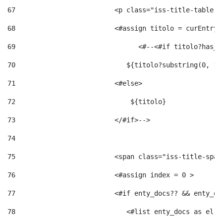
67
                         <p class="iss-title-table-a
68
                         <#assign titolo = curEntry.
69
                       	 <#--<#
70
                            ${titolo?substring(0, 12
71
                         <#else> 
72
                             ${titolo} 
73
                         </#if>--> 
74
75
                         <span class="iss-title-span
76
                         <#assign index = 0 > 
77
                         <#if enty_docs?? && enty_do
78
                            <#list enty_docs as el >