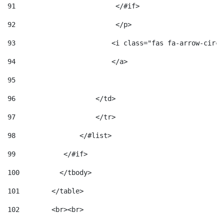
91
                         </#if>                     
92
                         </p> 
93
                        <i class="fas fa-arrow-circl
94
                        </a> 
95
96
                    </td> 
97
                    </tr> 
98
                </#list>  
99
            </#if> 
100
          </tbody> 
101
        </table> 
102
        <br><br> 