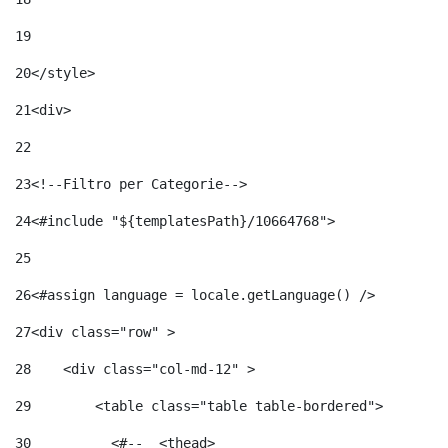
19
20
</style> 
21
<div> 
22
23
<!--Filtro per Categorie--> 
24
<#include "${templatesPath}/10664768">	 
25
26
<#assign language = locale.getLanguage() /> 
27
<div class="row" > 
28
    <div class="col-md-12" > 
29
        <table class="table table-bordered"> 
30
          <#--  <thead> 