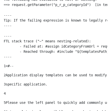
==> request.getParameter("p_r_p_categoryId")  [in temp
----

Tip: If the failing expression is known to legally ref
----

----

FTL stack trace ("~" means nesting-related):

	- Failed at: #assign idCategoryFromUrl = request.g...  [in template "10664768" at line 68, column 29]

	- Reached through: #include "${templatesPath}/10664768"  [in template "20099#20135#10642621" at line 24, column 1]

----
1
<#-- 
2
Application display templates can be used to modify t
3
specific application. 
4
5
Please use the left panel to quickly add commonly use