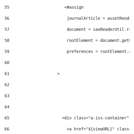
55
                       <#assign  
56
                        journalArticle = assetRender
57
                        document = saxReaderUtil.rea
58
                        rootElement = document.getRo
59
                        preferences = rootElement.el
60
61
                    > 
62
63
64
65
                      <div class="a-iss-container" >
66
                        <a href="${viewURL}" class="