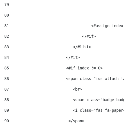
79
80
81
                                    <#assign index =
82
                                </#if> 
83
                            </#list> 
84
                         </#if> 
85
                         <#if index != 0> 
86
                         <span class="iss-attach-tab
87
                            <br> 
88
                            <span class="badge badge
89
                            <i class="fas fa-papercl
90
                          </span>                   