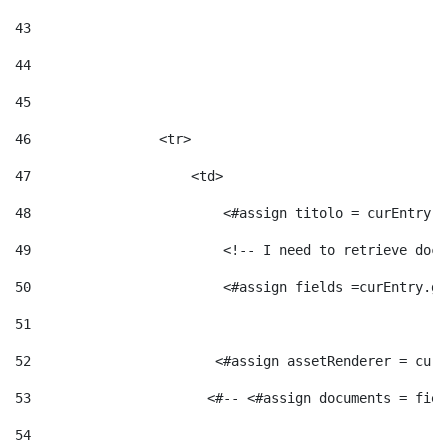
43
44
45
46
                <tr> 
47
                    <td>   
48
                        <#assign titolo = curEntry.g
49
                        <!-- I need to retrieve docu
50
                        <#assign fields =curEntry.ge
51
52
                       <#assign assetRenderer = curE
53
                      <#-- <#assign documents = fiel
54