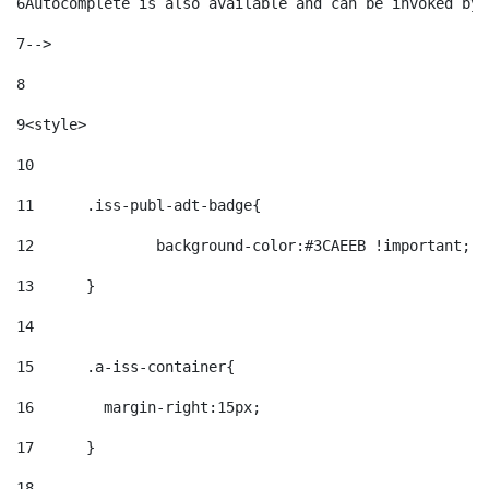
6
Autocomplete is also available and can be invoked by 
7
--> 
8
9
<style> 
10
11
	.iss-publ-adt-badge{ 
12
		background-color:#3CAEEB !important; 
13
	} 
14
15
	.a-iss-container{ 
16
	  margin-right:15px; 
17
	} 
18