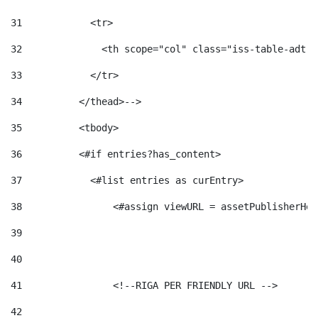
31
            <tr> 
32
              <th scope="col" class="iss-table-adt-t
33
            </tr> 
34
          </thead>--> 
35
          <tbody> 
36
          <#if entries?has_content>  
37
            <#list entries as curEntry> 
38
                <#assign viewURL = assetPublisherHel
39
40
41
                <!--RIGA PER FRIENDLY URL --> 
42