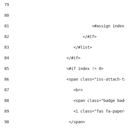
79
80
81
                                    <#assign index =
82
                                </#if> 
83
                            </#list> 
84
                         </#if> 
85
                         <#if index != 0> 
86
                         <span class="iss-attach-tab
87
                            <br> 
88
                            <span class="badge badge
89
                            <i class="fas fa-papercl
90
                          </span>                   