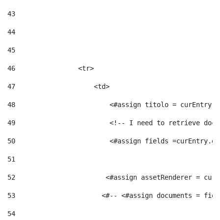
43
44
45
46
                <tr> 
47
                    <td>   
48
                        <#assign titolo = curEntry.g
49
                        <!-- I need to retrieve docu
50
                        <#assign fields =curEntry.ge
51
52
                       <#assign assetRenderer = curE
53
                      <#-- <#assign documents = fiel
54