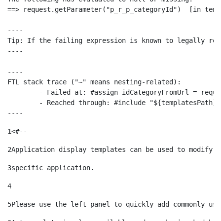
==> request.getParameter("p_r_p_categoryId")  [in temp
----

Tip: If the failing expression is known to legally ref
----

----

FTL stack trace ("~" means nesting-related):

	- Failed at: #assign idCategoryFromUrl = request.g...  [in template "10664768" at line 68, column 29]

	- Reached through: #include "${templatesPath}/10664768"  [in template "20099#20135#10642621" at line 24, column 1]

----
1
<#-- 
2
Application display templates can be used to modify t
3
specific application. 
4
5
Please use the left panel to quickly add commonly use