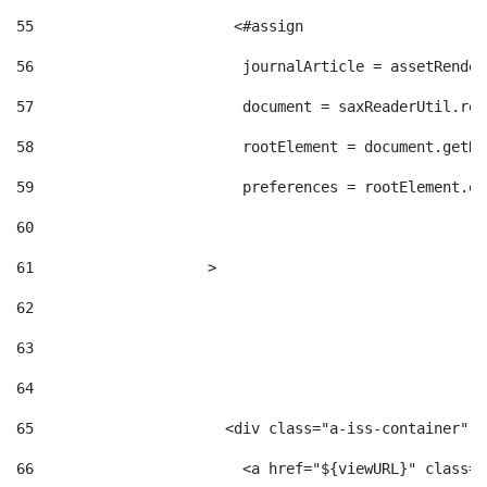
55
                       <#assign  
56
                        journalArticle = assetRender
57
                        document = saxReaderUtil.rea
58
                        rootElement = document.getRo
59
                        preferences = rootElement.el
60
61
                    > 
62
63
64
65
                      <div class="a-iss-container" >
66
                        <a href="${viewURL}" class="