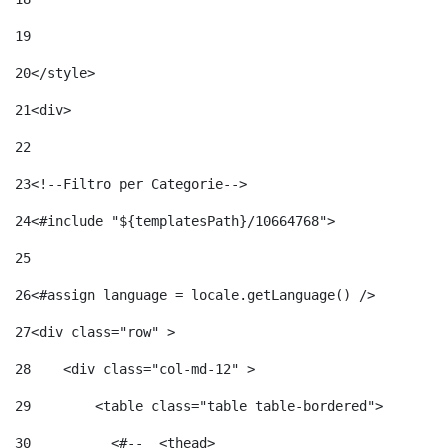
19
20
</style> 
21
<div> 
22
23
<!--Filtro per Categorie--> 
24
<#include "${templatesPath}/10664768">	 
25
26
<#assign language = locale.getLanguage() /> 
27
<div class="row" > 
28
    <div class="col-md-12" > 
29
        <table class="table table-bordered"> 
30
          <#--  <thead> 