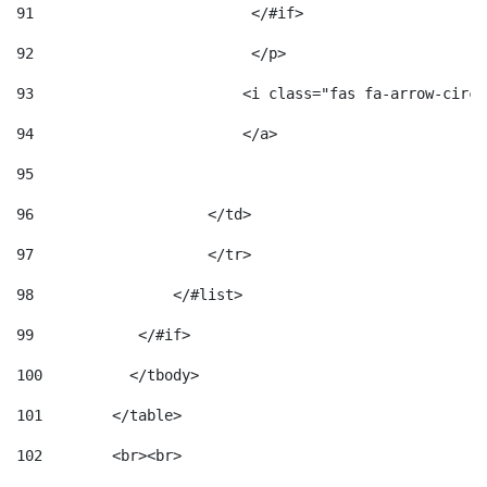
91
                         </#if>                     
92
                         </p> 
93
                        <i class="fas fa-arrow-circl
94
                        </a> 
95
96
                    </td> 
97
                    </tr> 
98
                </#list>  
99
            </#if> 
100
          </tbody> 
101
        </table> 
102
        <br><br> 