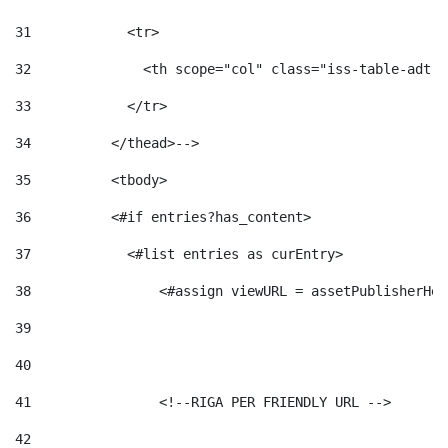
31
            <tr> 
32
              <th scope="col" class="iss-table-adt-t
33
            </tr> 
34
          </thead>--> 
35
          <tbody> 
36
          <#if entries?has_content>  
37
            <#list entries as curEntry> 
38
                <#assign viewURL = assetPublisherHel
39
40
41
                <!--RIGA PER FRIENDLY URL --> 
42