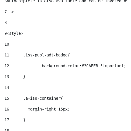
6
Autocomplete is also available and can be invoked by 
7
--> 
8
9
<style> 
10
11
	.iss-publ-adt-badge{ 
12
		background-color:#3CAEEB !important; 
13
	} 
14
15
	.a-iss-container{ 
16
	  margin-right:15px; 
17
	} 
18