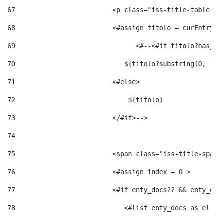
67
                         <p class="iss-title-table-a
68
                         <#assign titolo = curEntry.
69
                       	 <#--<#
70
                            ${titolo?substring(0, 12
71
                         <#else> 
72
                             ${titolo} 
73
                         </#if>--> 
74
75
                         <span class="iss-title-span
76
                         <#assign index = 0 > 
77
                         <#if enty_docs?? && enty_do
78
                            <#list enty_docs as el >