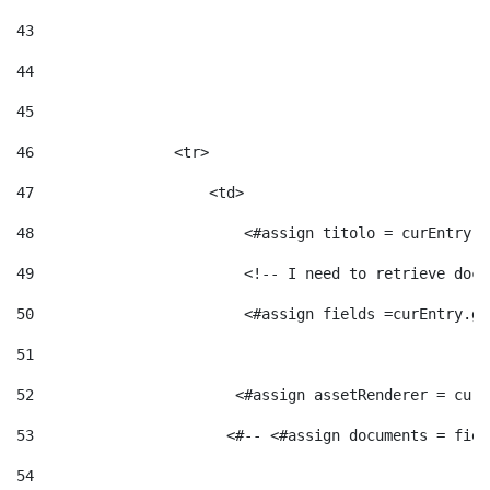
43
44
45
46
                <tr> 
47
                    <td>   
48
                        <#assign titolo = curEntry.g
49
                        <!-- I need to retrieve docu
50
                        <#assign fields =curEntry.ge
51
52
                       <#assign assetRenderer = curE
53
                      <#-- <#assign documents = fiel
54