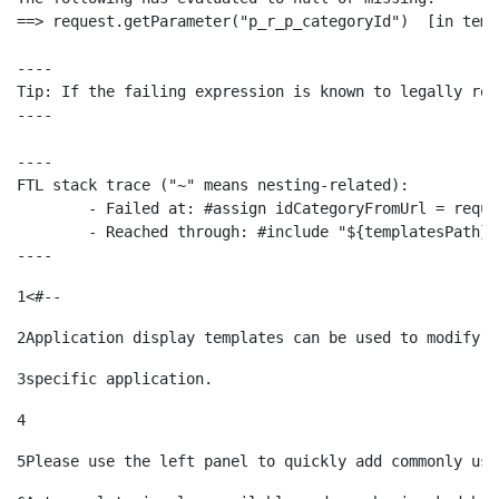
==> request.getParameter("p_r_p_categoryId")  [in temp
----

Tip: If the failing expression is known to legally ref
----

----

FTL stack trace ("~" means nesting-related):

	- Failed at: #assign idCategoryFromUrl = request.g...  [in template "10664768" at line 68, column 29]

	- Reached through: #include "${templatesPath}/10664768"  [in template "20099#20135#10642621" at line 24, column 1]

----
1
<#-- 
2
Application display templates can be used to modify t
3
specific application. 
4
5
Please use the left panel to quickly add commonly use