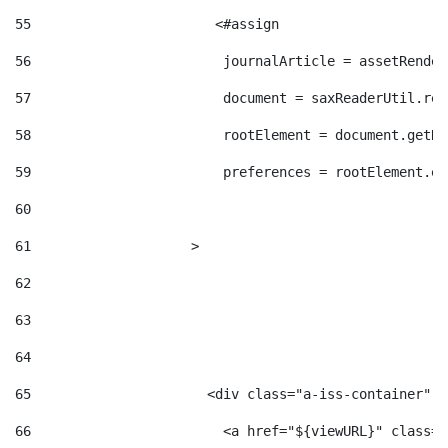
55
                       <#assign  
56
                        journalArticle = assetRender
57
                        document = saxReaderUtil.rea
58
                        rootElement = document.getRo
59
                        preferences = rootElement.el
60
61
                    > 
62
63
64
65
                      <div class="a-iss-container" >
66
                        <a href="${viewURL}" class="