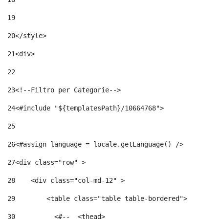
19
20
</style> 
21
<div> 
22
23
<!--Filtro per Categorie--> 
24
<#include "${templatesPath}/10664768">	 
25
26
<#assign language = locale.getLanguage() /> 
27
<div class="row" > 
28
    <div class="col-md-12" > 
29
        <table class="table table-bordered"> 
30
          <#--  <thead> 