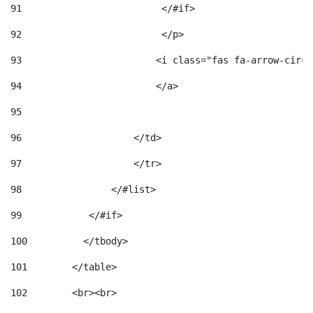
91
                         </#if>                     
92
                         </p> 
93
                        <i class="fas fa-arrow-circl
94
                        </a> 
95
96
                    </td> 
97
                    </tr> 
98
                </#list>  
99
            </#if> 
100
          </tbody> 
101
        </table> 
102
        <br><br> 