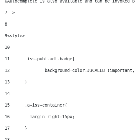
6
Autocomplete is also available and can be invoked by 
7
--> 
8
9
<style> 
10
11
	.iss-publ-adt-badge{ 
12
		background-color:#3CAEEB !important; 
13
	} 
14
15
	.a-iss-container{ 
16
	  margin-right:15px; 
17
	} 
18