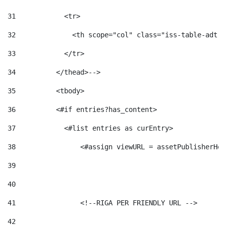
31
            <tr> 
32
              <th scope="col" class="iss-table-adt-t
33
            </tr> 
34
          </thead>--> 
35
          <tbody> 
36
          <#if entries?has_content>  
37
            <#list entries as curEntry> 
38
                <#assign viewURL = assetPublisherHel
39
40
41
                <!--RIGA PER FRIENDLY URL --> 
42