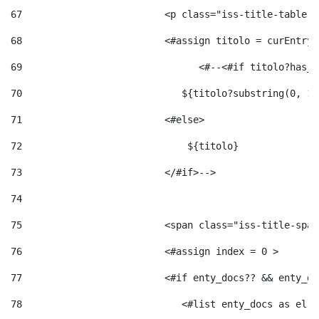
67
                         <p class="iss-title-table-a
68
                         <#assign titolo = curEntry.
69
                       	 <#--<#
70
                            ${titolo?substring(0, 12
71
                         <#else> 
72
                             ${titolo} 
73
                         </#if>--> 
74
75
                         <span class="iss-title-span
76
                         <#assign index = 0 > 
77
                         <#if enty_docs?? && enty_do
78
                            <#list enty_docs as el >