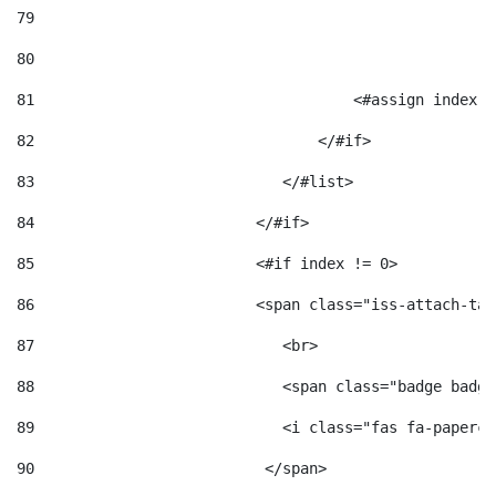
79
80
81
                                    <#assign index =
82
                                </#if> 
83
                            </#list> 
84
                         </#if> 
85
                         <#if index != 0> 
86
                         <span class="iss-attach-tab
87
                            <br> 
88
                            <span class="badge badge
89
                            <i class="fas fa-papercl
90
                          </span>                   