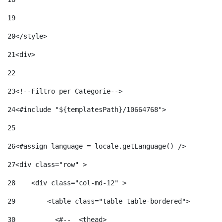
19
20
</style> 
21
<div> 
22
23
<!--Filtro per Categorie--> 
24
<#include "${templatesPath}/10664768">	 
25
26
<#assign language = locale.getLanguage() /> 
27
<div class="row" > 
28
    <div class="col-md-12" > 
29
        <table class="table table-bordered"> 
30
          <#--  <thead> 