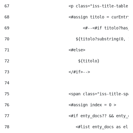
67
                         <p class="iss-title-table-a
68
                         <#assign titolo = curEntry.
69
                       	 <#--<#
70
                            ${titolo?substring(0, 12
71
                         <#else> 
72
                             ${titolo} 
73
                         </#if>--> 
74
75
                         <span class="iss-title-span
76
                         <#assign index = 0 > 
77
                         <#if enty_docs?? && enty_do
78
                            <#list enty_docs as el >