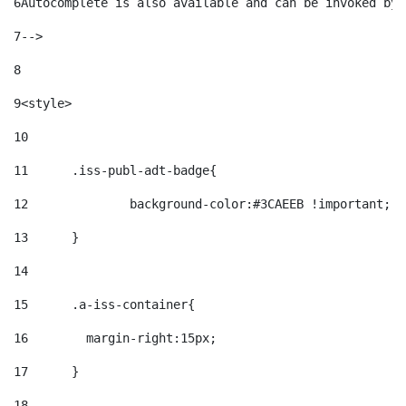
6
Autocomplete is also available and can be invoked by 
7
--> 
8
9
<style> 
10
11
	.iss-publ-adt-badge{ 
12
		background-color:#3CAEEB !important; 
13
	} 
14
15
	.a-iss-container{ 
16
	  margin-right:15px; 
17
	} 
18