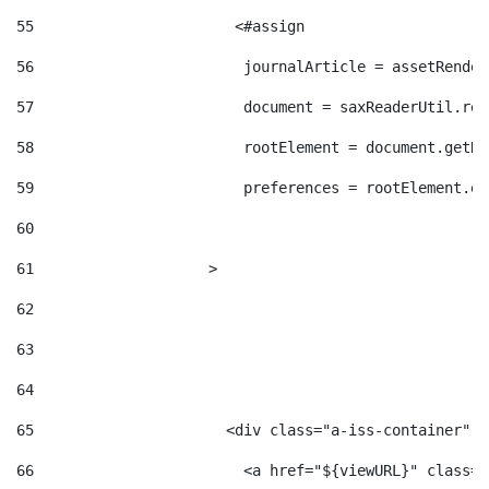
55
                       <#assign  
56
                        journalArticle = assetRender
57
                        document = saxReaderUtil.rea
58
                        rootElement = document.getRo
59
                        preferences = rootElement.el
60
61
                    > 
62
63
64
65
                      <div class="a-iss-container" >
66
                        <a href="${viewURL}" class="