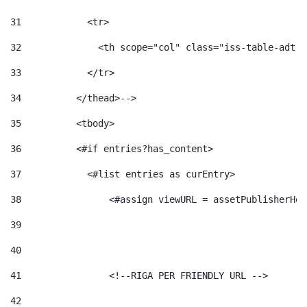
31
            <tr> 
32
              <th scope="col" class="iss-table-adt-t
33
            </tr> 
34
          </thead>--> 
35
          <tbody> 
36
          <#if entries?has_content>  
37
            <#list entries as curEntry> 
38
                <#assign viewURL = assetPublisherHel
39
40
41
                <!--RIGA PER FRIENDLY URL --> 
42