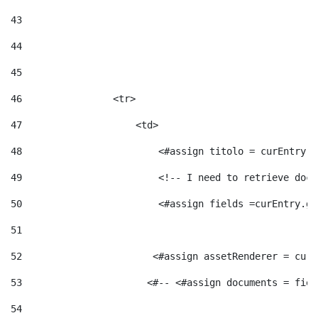
43
44
45
46
                <tr> 
47
                    <td>   
48
                        <#assign titolo = curEntry.g
49
                        <!-- I need to retrieve docu
50
                        <#assign fields =curEntry.ge
51
52
                       <#assign assetRenderer = curE
53
                      <#-- <#assign documents = fiel
54