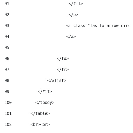
91
                         </#if>                     
92
                         </p> 
93
                        <i class="fas fa-arrow-circl
94
                        </a> 
95
96
                    </td> 
97
                    </tr> 
98
                </#list>  
99
            </#if> 
100
          </tbody> 
101
        </table> 
102
        <br><br> 