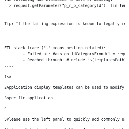
==> request.getParameter("p_r_p_categoryId")  [in temp
----

Tip: If the failing expression is known to legally ref
----

----

FTL stack trace ("~" means nesting-related):

	- Failed at: #assign idCategoryFromUrl = request.g...  [in template "10664768" at line 68, column 29]

	- Reached through: #include "${templatesPath}/10664768"  [in template "20099#20135#10642621" at line 24, column 1]

----
1
<#-- 
2
Application display templates can be used to modify t
3
specific application. 
4
5
Please use the left panel to quickly add commonly use