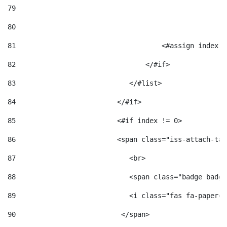
79
80
81
                                    <#assign index =
82
                                </#if> 
83
                            </#list> 
84
                         </#if> 
85
                         <#if index != 0> 
86
                         <span class="iss-attach-tab
87
                            <br> 
88
                            <span class="badge badge
89
                            <i class="fas fa-papercl
90
                          </span>                   