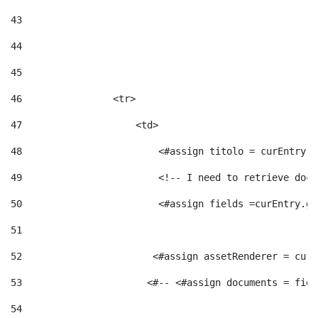
43
44
45
46
                <tr> 
47
                    <td>   
48
                        <#assign titolo = curEntry.g
49
                        <!-- I need to retrieve docu
50
                        <#assign fields =curEntry.ge
51
52
                       <#assign assetRenderer = curE
53
                      <#-- <#assign documents = fiel
54