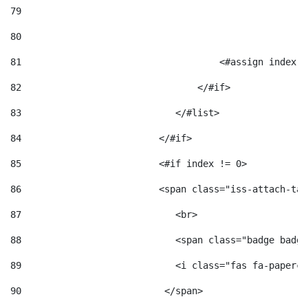
79
80
81
                                    <#assign index =
82
                                </#if> 
83
                            </#list> 
84
                         </#if> 
85
                         <#if index != 0> 
86
                         <span class="iss-attach-tab
87
                            <br> 
88
                            <span class="badge badge
89
                            <i class="fas fa-papercl
90
                          </span>                   