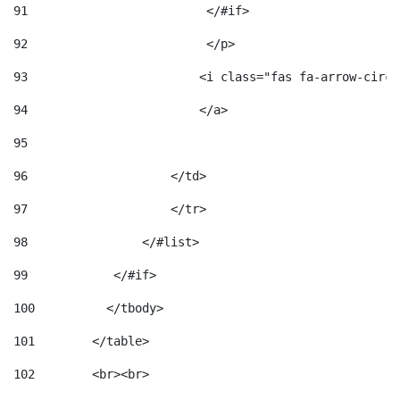
91
                         </#if>                     
92
                         </p> 
93
                        <i class="fas fa-arrow-circl
94
                        </a> 
95
96
                    </td> 
97
                    </tr> 
98
                </#list>  
99
            </#if> 
100
          </tbody> 
101
        </table> 
102
        <br><br> 