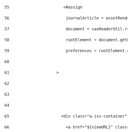
55
                       <#assign  
56
                        journalArticle = assetRender
57
                        document = saxReaderUtil.rea
58
                        rootElement = document.getRo
59
                        preferences = rootElement.el
60
61
                    > 
62
63
64
65
                      <div class="a-iss-container" >
66
                        <a href="${viewURL}" class="