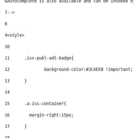
6
Autocomplete is also available and can be invoked by 
7
--> 
8
9
<style> 
10
11
	.iss-publ-adt-badge{ 
12
		background-color:#3CAEEB !important; 
13
	} 
14
15
	.a-iss-container{ 
16
	  margin-right:15px; 
17
	} 
18