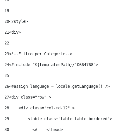
19
20
</style> 
21
<div> 
22
23
<!--Filtro per Categorie--> 
24
<#include "${templatesPath}/10664768">	 
25
26
<#assign language = locale.getLanguage() /> 
27
<div class="row" > 
28
    <div class="col-md-12" > 
29
        <table class="table table-bordered"> 
30
          <#--  <thead> 