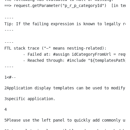
==> request.getParameter("p_r_p_categoryId")  [in temp
----

Tip: If the failing expression is known to legally ref
----

----

FTL stack trace ("~" means nesting-related):

	- Failed at: #assign idCategoryFromUrl = request.g...  [in template "10664768" at line 68, column 29]

	- Reached through: #include "${templatesPath}/10664768"  [in template "20099#20135#10642621" at line 24, column 1]

----
1
<#-- 
2
Application display templates can be used to modify t
3
specific application. 
4
5
Please use the left panel to quickly add commonly use