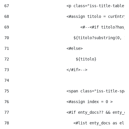
67
                         <p class="iss-title-table-a
68
                         <#assign titolo = curEntry.
69
                       	 <#--<#
70
                            ${titolo?substring(0, 12
71
                         <#else> 
72
                             ${titolo} 
73
                         </#if>--> 
74
75
                         <span class="iss-title-span
76
                         <#assign index = 0 > 
77
                         <#if enty_docs?? && enty_do
78
                            <#list enty_docs as el >