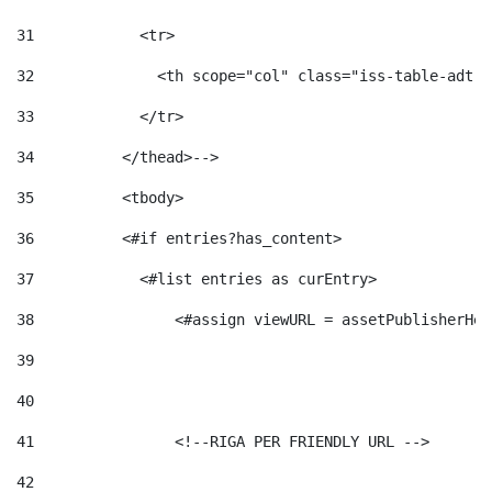
31
            <tr> 
32
              <th scope="col" class="iss-table-adt-t
33
            </tr> 
34
          </thead>--> 
35
          <tbody> 
36
          <#if entries?has_content>  
37
            <#list entries as curEntry> 
38
                <#assign viewURL = assetPublisherHel
39
40
41
                <!--RIGA PER FRIENDLY URL --> 
42