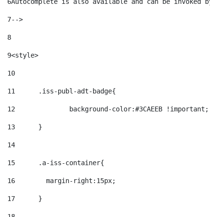
6
Autocomplete is also available and can be invoked by 
7
--> 
8
9
<style> 
10
11
	.iss-publ-adt-badge{ 
12
		background-color:#3CAEEB !important; 
13
	} 
14
15
	.a-iss-container{ 
16
	  margin-right:15px; 
17
	} 
18