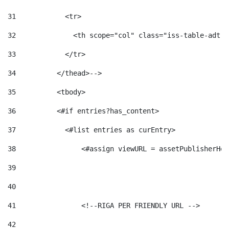
31
            <tr> 
32
              <th scope="col" class="iss-table-adt-t
33
            </tr> 
34
          </thead>--> 
35
          <tbody> 
36
          <#if entries?has_content>  
37
            <#list entries as curEntry> 
38
                <#assign viewURL = assetPublisherHel
39
40
41
                <!--RIGA PER FRIENDLY URL --> 
42