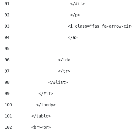
91
                         </#if>                     
92
                         </p> 
93
                        <i class="fas fa-arrow-circl
94
                        </a> 
95
96
                    </td> 
97
                    </tr> 
98
                </#list>  
99
            </#if> 
100
          </tbody> 
101
        </table> 
102
        <br><br> 