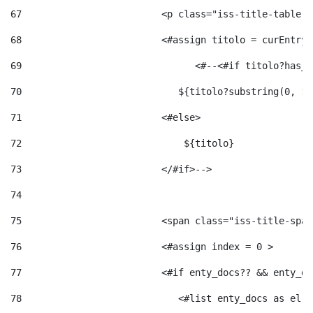
67
                         <p class="iss-title-table-a
68
                         <#assign titolo = curEntry.
69
                       	 <#--<#
70
                            ${titolo?substring(0, 12
71
                         <#else> 
72
                             ${titolo} 
73
                         </#if>--> 
74
75
                         <span class="iss-title-span
76
                         <#assign index = 0 > 
77
                         <#if enty_docs?? && enty_do
78
                            <#list enty_docs as el >