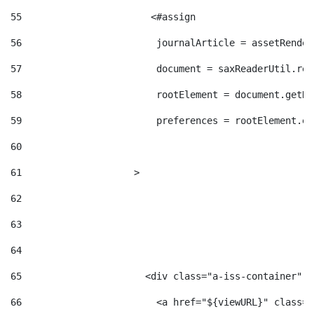
55
                       <#assign  
56
                        journalArticle = assetRender
57
                        document = saxReaderUtil.rea
58
                        rootElement = document.getRo
59
                        preferences = rootElement.el
60
61
                    > 
62
63
64
65
                      <div class="a-iss-container" >
66
                        <a href="${viewURL}" class="