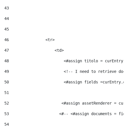
43
44
45
46
                <tr> 
47
                    <td>   
48
                        <#assign titolo = curEntry.g
49
                        <!-- I need to retrieve docu
50
                        <#assign fields =curEntry.ge
51
52
                       <#assign assetRenderer = curE
53
                      <#-- <#assign documents = fiel
54