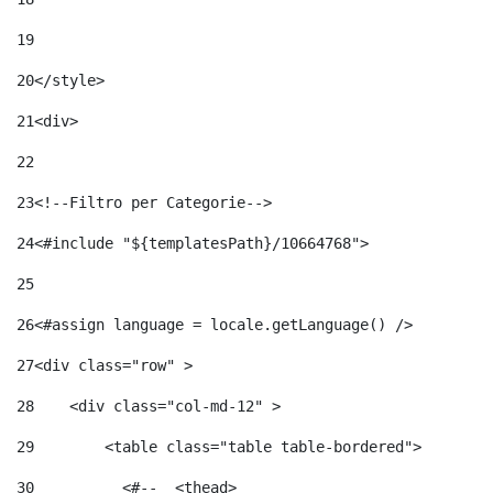
19
20
</style> 
21
<div> 
22
23
<!--Filtro per Categorie--> 
24
<#include "${templatesPath}/10664768">	 
25
26
<#assign language = locale.getLanguage() /> 
27
<div class="row" > 
28
    <div class="col-md-12" > 
29
        <table class="table table-bordered"> 
30
          <#--  <thead> 