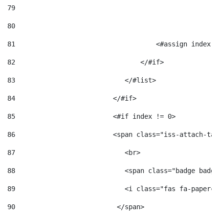
79
80
81
                                    <#assign index =
82
                                </#if> 
83
                            </#list> 
84
                         </#if> 
85
                         <#if index != 0> 
86
                         <span class="iss-attach-tab
87
                            <br> 
88
                            <span class="badge badge
89
                            <i class="fas fa-papercl
90
                          </span>                   