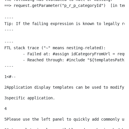
==> request.getParameter("p_r_p_categoryId")  [in temp
----

Tip: If the failing expression is known to legally ref
----

----

FTL stack trace ("~" means nesting-related):

	- Failed at: #assign idCategoryFromUrl = request.g...  [in template "10664768" at line 68, column 29]

	- Reached through: #include "${templatesPath}/10664768"  [in template "20099#20135#10642621" at line 24, column 1]

----
1
<#-- 
2
Application display templates can be used to modify t
3
specific application. 
4
5
Please use the left panel to quickly add commonly use