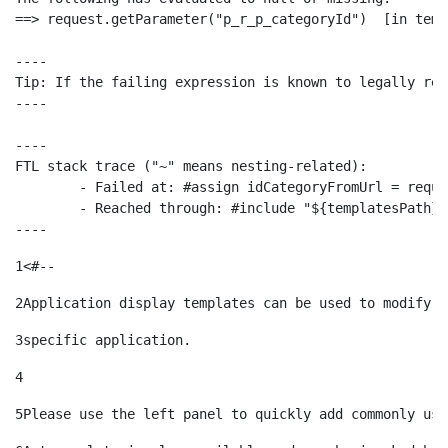
==> request.getParameter("p_r_p_categoryId")  [in temp
----

Tip: If the failing expression is known to legally ref
----

----

FTL stack trace ("~" means nesting-related):

	- Failed at: #assign idCategoryFromUrl = request.g...  [in template "10664768" at line 68, column 29]

	- Reached through: #include "${templatesPath}/10664768"  [in template "20099#20135#10642621" at line 24, column 1]

----
1
<#-- 
2
Application display templates can be used to modify t
3
specific application. 
4
5
Please use the left panel to quickly add commonly use