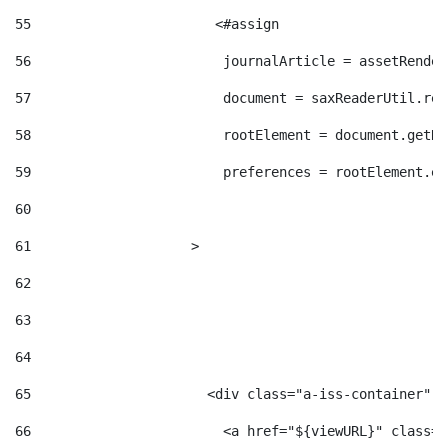
55
                       <#assign  
56
                        journalArticle = assetRender
57
                        document = saxReaderUtil.rea
58
                        rootElement = document.getRo
59
                        preferences = rootElement.el
60
61
                    > 
62
63
64
65
                      <div class="a-iss-container" >
66
                        <a href="${viewURL}" class="