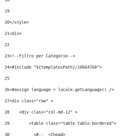
19
20
</style> 
21
<div> 
22
23
<!--Filtro per Categorie--> 
24
<#include "${templatesPath}/10664768">	 
25
26
<#assign language = locale.getLanguage() /> 
27
<div class="row" > 
28
    <div class="col-md-12" > 
29
        <table class="table table-bordered"> 
30
          <#--  <thead> 