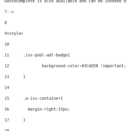
6
Autocomplete is also available and can be invoked by 
7
--> 
8
9
<style> 
10
11
	.iss-publ-adt-badge{ 
12
		background-color:#3CAEEB !important; 
13
	} 
14
15
	.a-iss-container{ 
16
	  margin-right:15px; 
17
	} 
18