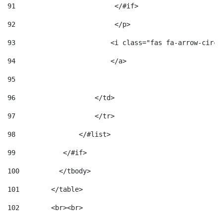
91
                         </#if>                     
92
                         </p> 
93
                        <i class="fas fa-arrow-circl
94
                        </a> 
95
96
                    </td> 
97
                    </tr> 
98
                </#list>  
99
            </#if> 
100
          </tbody> 
101
        </table> 
102
        <br><br> 