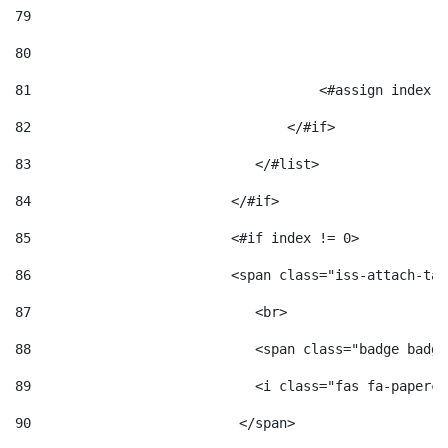
79
80
81
                                    <#assign index =
82
                                </#if> 
83
                            </#list> 
84
                         </#if> 
85
                         <#if index != 0> 
86
                         <span class="iss-attach-tab
87
                            <br> 
88
                            <span class="badge badge
89
                            <i class="fas fa-papercl
90
                          </span>                   