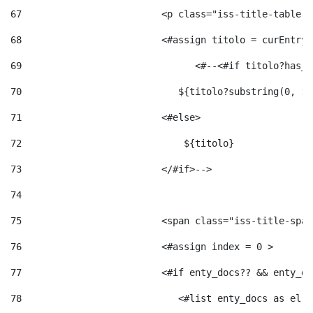
67
                         <p class="iss-title-table-a
68
                         <#assign titolo = curEntry.
69
                       	 <#--<#
70
                            ${titolo?substring(0, 12
71
                         <#else> 
72
                             ${titolo} 
73
                         </#if>--> 
74
75
                         <span class="iss-title-span
76
                         <#assign index = 0 > 
77
                         <#if enty_docs?? && enty_do
78
                            <#list enty_docs as el >