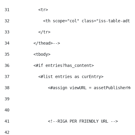
31
            <tr> 
32
              <th scope="col" class="iss-table-adt-t
33
            </tr> 
34
          </thead>--> 
35
          <tbody> 
36
          <#if entries?has_content>  
37
            <#list entries as curEntry> 
38
                <#assign viewURL = assetPublisherHel
39
40
41
                <!--RIGA PER FRIENDLY URL --> 
42