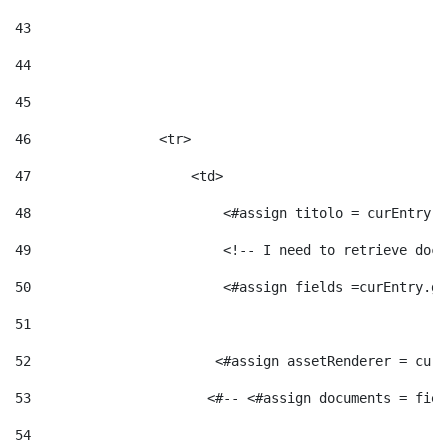
43
44
45
46
                <tr> 
47
                    <td>   
48
                        <#assign titolo = curEntry.g
49
                        <!-- I need to retrieve docu
50
                        <#assign fields =curEntry.ge
51
52
                       <#assign assetRenderer = curE
53
                      <#-- <#assign documents = fiel
54