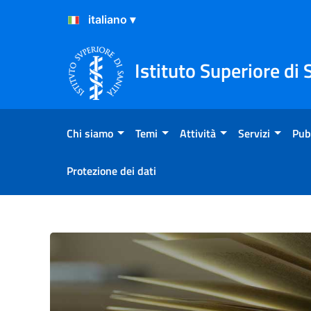
Salta al Contenuto
Salta al Footer
Istituto Superiore di 
Chi siamo
Temi
Attività
Servizi
Pub
Protezione dei dati
COVID Contents. N.1 del 9 