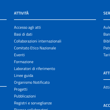
ATTIVITÀ
SER
Accesso agli atti
Aul
Basi di dati
Ban
Collaborazioni internazionali
Bibl
Comitato Etico Nazionale
Patr
Eventi
Tari
Formazione
Laboratori di riferimento
ATT
Linee guida
Organismo Notificato
Atti
Progetti
Pubblicazioni
Registri e sorveglianze
ACC
Ricerca collaboratori