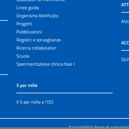
ATT
Linee guida
Organismo Notificato
Atti
Progetti
Pubblicazioni
Registri e sorveglianze
ACC
Ricerca collaboratori
Scuola
Dich
Sperimentazione clinica fase I
5 per mille
Il 5 per mille e l'ISS
Accessibilità: form di segnalaz