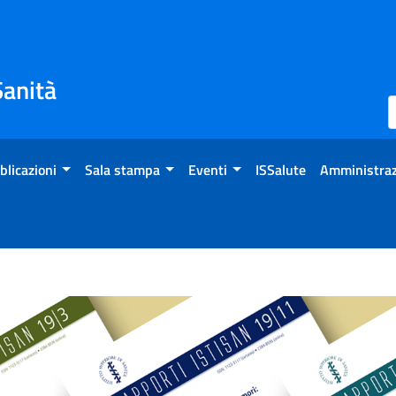
Sanità
blicazioni
Sala stampa
Eventi
ISSalute
Amministraz
 dell’aria indoor attuale 