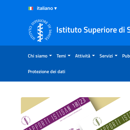
Salta al Contenuto
Salta al Footer
Istituto Superiore di 
Chi siamo
Temi
Attività
Servizi
Pub
Protezione dei dati
15/4 - Workshop. La qualità