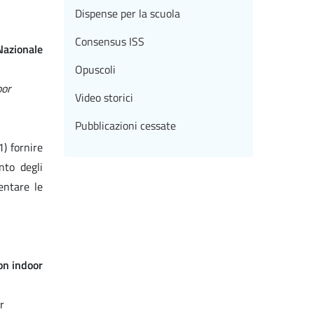
Dispense per la scuola
Consensus ISS
Nazionale
Opuscoli
oor
Video storici
Pubblicazioni cessate
1) fornire
nto degli
entare le
on indoor
r