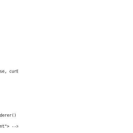
se, curEntry) /> 
enderer() /> 
tent"> --> 