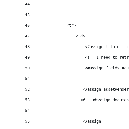
44
45
46
                <tr> 
47
                    <td>   
48
                        <#assign titolo = c
49
                        <!-- I need to retr
50
                        <#assign fields =cu
51
52
                       <#assign assetRender
53
                      <#-- <#assign documen
54
55
                       <#assign  