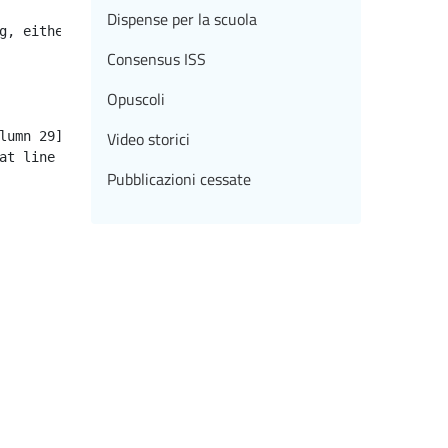
Dispense per la scuola
g, either specify a default value like myOptionalVar!myD
Consensus ISS
Opuscoli
Video storici
Pubblicazioni cessate