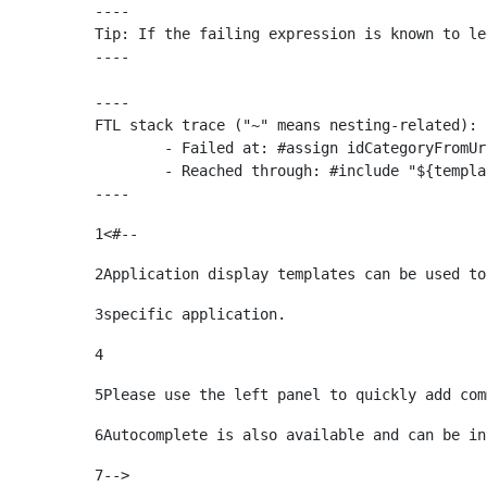
----

Tip: If the failing expression is known to le
----

----

FTL stack trace ("~" means nesting-related):

	- Failed at: #assign idCategoryFromUrl = request.g...  [in template "10664768" at line 68, column 29]

	- Reached through: #include "${templatesPath}/10664768"  [in template "20099#20135#10642621" at line 24, column 1]

----
1
<#-- 
2
Application display templates can be used to
3
specific application. 
4
5
Please use the left panel to quickly add com
6
Autocomplete is also available and can be in
7
--> 