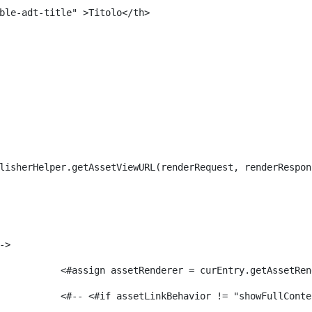
ble-adt-title" >Titolo</th> 
lisherHelper.getAssetViewURL(renderRequest, renderRespon
-> 
							<#assign assetRenderer = curEntry.getAssetR
							<#-- <#if assetLinkBehavior != "showFullCon