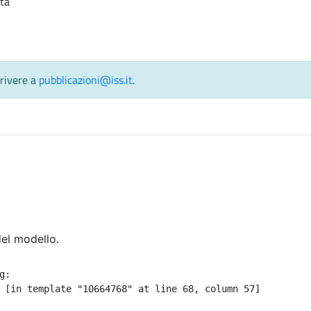
tta
crivere a
pubblicazioni@iss.it
.
del modello.
:

 [in template "10664768" at line 68, column 57]
