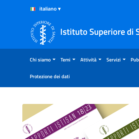
Salta al Contenuto
Salta al Footer
Istituto Superiore di 
Chi siamo
Temi
Attività
Servizi
Pub
Protezione dei dati
Rapporti ISTISAN