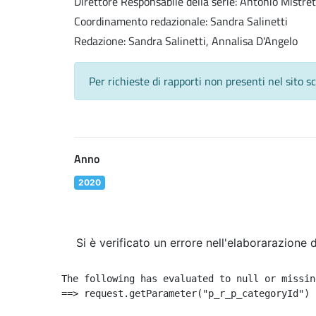
Direttore Responsabile della serie: Antonio Mistre
Coordinamento redazionale: Sandra Salinetti
Redazione: Sandra Salinetti, Annalisa D'Angelo
Per richieste di rapporti non presenti nel sito s
Anno
2020
Si è verificato un errore nell'elaborarazione 
The following has evaluated to null or missing
==> request.getParameter("p_r_p_categoryId") 