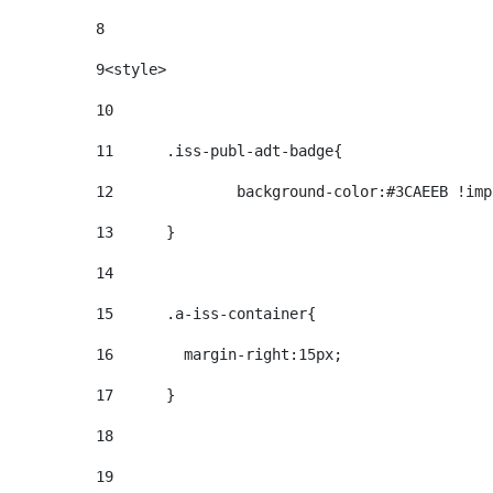
8
9
<style> 
10
11
	.iss-publ-adt-badge{ 
12
		background-color:#3CAEEB !im
13
	} 
14
15
	.a-iss-container{ 
16
	  margin-right:15px; 
17
	} 
18
19