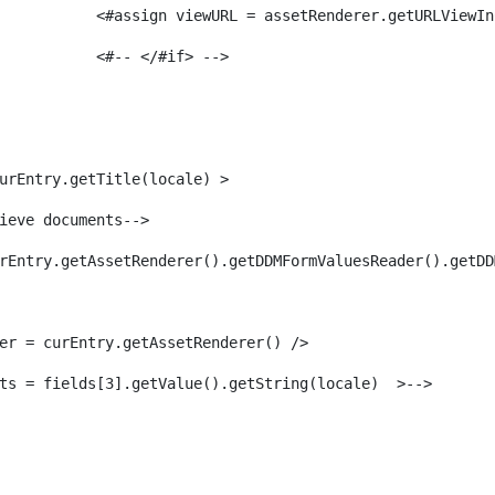
							<#assign viewURL = assetRenderer.getURLVi
							<#-- </#if> -->                 
urEntry.getTitle(locale) > 
ieve documents--> 
rEntry.getAssetRenderer().getDDMFormValuesReader().getDD
er = curEntry.getAssetRenderer() /> 
ts = fields[3].getValue().getString(locale)  >--> 