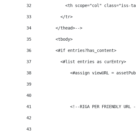
32
              <th scope="col" class="iss-ta
33
            </tr> 
34
          </thead>--> 
35
          <tbody> 
36
          <#if entries?has_content>  
37
            <#list entries as curEntry> 
38
                <#assign viewURL = assetPub
39
40
41
                <!--RIGA PER FRIENDLY URL -
42
43