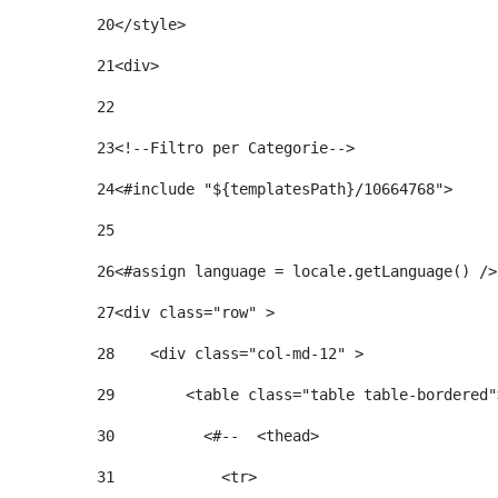
20
</style> 
21
<div> 
22
23
<!--Filtro per Categorie--> 
24
25
26
<#assign language = locale.getLanguage() />
27
<div class="row" > 
28
    <div class="col-md-12" > 
29
        <table class="table table-bordered"
30
          <#--  <thead> 
31
            <tr> 