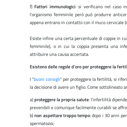
f)
Fattori immunologici
: si verificano nel caso 
l'organismo femminile però può produrre anticorp
appena entrano in contatto con il muco cervicale (m
Esiste infine una certa percentuale di coppie in cu
femminile), o in cui la coppia presenta una infer
attribuire una causa accertata.
Esistono delle regole d’oro per proteggere la fertil
I "
buoni consigli
" per proteggere la fertilità, si rif
la decisione di avere un figlio. Come sottolineato
a)
proteggere la propria salute
: l’infertilità dipe
prevenibili e comunque facilmente curabili se aff
b)
non aspettare troppo tempo
: dopo i 30 anni pe
spermatozoi;