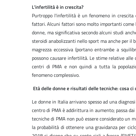
L’infertilità è in crescita?
Purtroppo l'infertilità è un fenomeno in crescita
fattori. Alcuni fattori sono molto importanti come l
donne, ma significativa secondo alcuni studi anche 
steroidi anabolizzanti nello sport ma anche per il bod
magrezza eccessiva (portano entrambe a squilibri
possono causare infertilità. Le stime relative alle c
centri di PMA e non quindi a tutta la popolazion
fenomeno complessivo.
Età delle donne e risultati delle tecniche: cosa ci 
Le donne in Italia arrivano spesso ad una diagnosi 
centro di PMA è addirittura in aumento; passa dai 
tecniche di PMA non può essere considerato un modo 
la probabilità di ottenere una gravidanza per cicl
2018 ci dicono che su cento cicli a fresco (FIVET/