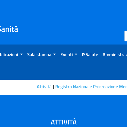
Sanità
blicazioni
Sala stampa
Eventi
ISSalute
Amministraz
Attività
Registro Nazionale Procreazione Med
stions)
ATTIVITÀ