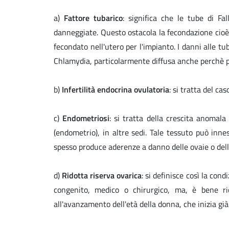
a)
Fattore tubarico
: significa che le tube di Fa
danneggiate. Questo ostacola la fecondazione cioè 
fecondato nell'utero per l'impianto. I danni alle t
Chlamydia, particolarmente diffusa anche perchè 
b)
Infertilità endocrina ovulatoria
: si tratta del ca
c)
Endometriosi
: si tratta della crescita anomala
(endometrio), in altre sedi. Tale tessuto può inne
spesso produce aderenze a danno delle ovaie o dell
d)
Ridotta riserva ovarica
: si definisce così la cond
congenito, medico o chirurgico, ma, è bene ric
all'avanzamento dell'età della donna, che inizia gi