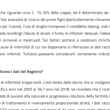
 che riguarda circa il 15-20% delle coppie, ed è determinato da 
'età avanzata di ricerca del primo figlio (particolarmente rilevante
per l'uomo), l'uso di droghe (compreso il cosiddetto doping, cioè l
y-building), l'abuso di alcool, il fumo, le infezioni sessuali, l'obesi
 ormonali e mestruali). Tali fattori portano a condizioni clini
ause di infertilità di cui noi disponiamo si riferiscono ai dati racco
e infertile. Tuttavia possiamo considerarli certamente indicat
dicono i dati del Registro?
di infertilità troppo tardi. L’età media delle donne che si rivolgon
35,4 anni nel 2005 ai 36,7 anni nel 2018. Va ricordato che il ricor
di ovviare alla naturale e progressiva riduzione della fertilità: i
o di trattamento è inversamente proporzionale all’età. I dati racco
ICSI) iniziati in pazienti con meno di 34 anni, sono state ottenut