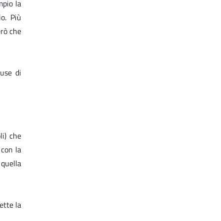
mpio la
io. Più
erò che
use di
li) che
 con la
 quella
ette la