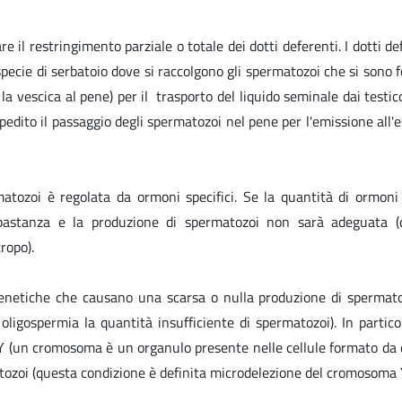
re il restringimento parziale o totale dei dotti deferenti. I dotti de
specie di serbatoio dove si raccolgono gli spermatozoi che si sono 
a la vescica al pene) per il trasporto del liquido seminale dai testico
mpedito il passaggio degli spermatozoi nel pene per l'emissione all'
matozoi è regolata da ormoni specifici. Se la quantità di ormon
abbastanza e la produzione di spermatozoi non sarà adeguata (
ropo).
genetiche che causano una scarsa o nulla produzione di spermato
ligospermia la quantità insufficiente di spermatozoi). In partico
 (un cromosoma è un organulo presente nelle cellule formato da 
atozoi (questa condizione è definita microdelezione del cromosoma 