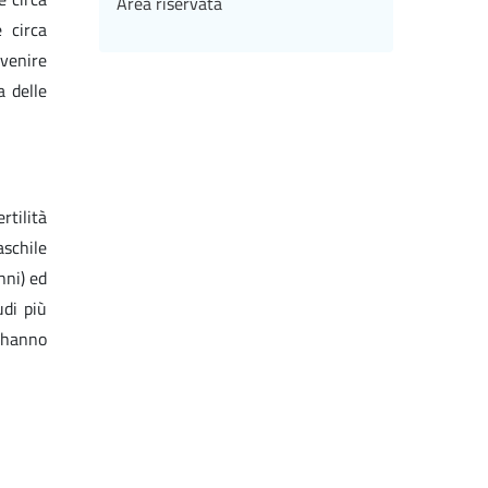
Area riservata
 circa
evenire
a delle
rtilità
aschile
nni) ed
udi più
e hanno