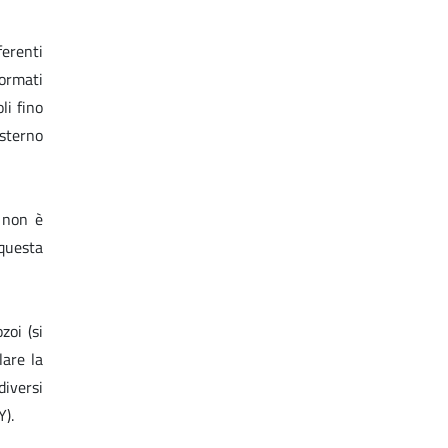
ferenti
formati
li fino
esterno
i non è
questa
zoi (si
lare la
diversi
Y).