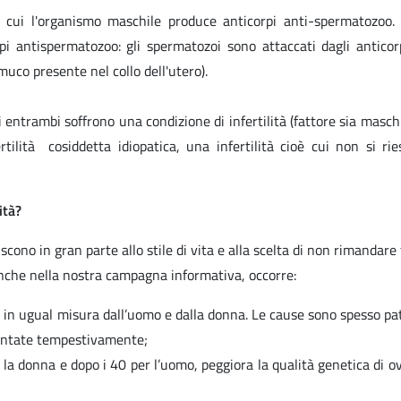
in cui l'organismo maschile produce anticorpi anti-spermatozoo
i antispermatozoo: gli spermatozoi sono attaccati dagli antico
uco presente nel collo dell'utero).
i entrambi soffrono una condizione di infertilità (fattore sia masch
tilità cosiddetta idiopatica, una infertilità cioè cui non si ri
ità?
eriscono in gran parte allo stile di vita e alla scelta di non rimandare
 anche nella nostra campagna informativa, occorre:
nde in ugual misura dall’uomo e dalla donna. Le cause sono spesso pa
rontate tempestivamente;
r la donna e dopo i 40 per l’uomo, peggiora la qualità genetica di ov