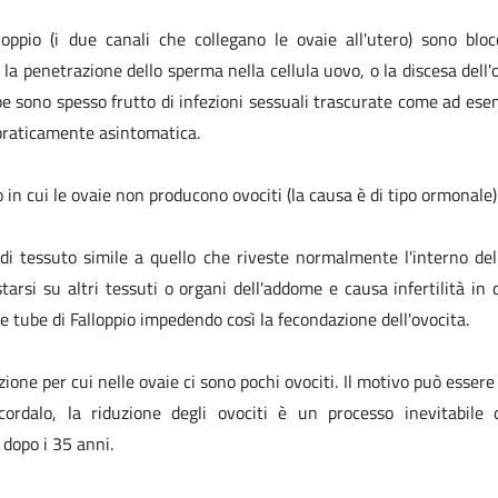
lloppio (i due canali che collegano le ovaie all'utero) sono blo
la penetrazione dello sperma nella cellula uovo, o la discesa dell'
ube sono spesso frutto di infezioni sessuali trascurate come ad ese
praticamente asintomatica.
so in cui le ovaie non producono ovociti (la causa è di tipo ormonale)
 di tessuto simile a quello che riveste normalmente l'interno del
starsi su altri tessuti o organi dell'addome e causa infertilità in
e tube di Falloppio impedendo così la fecondazione dell'ovocita.
izione per cui nelle ovaie ci sono pochi ovociti. Il motivo può essere 
ordalo, la riduzione degli ovociti è un processo inevitabile 
à dopo i 35 anni.