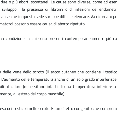
o due o più aborti spontanei. Le cause sono diverse, come ad ese
o sviluppo, la presenza di fibromi o di infezioni dell'endometr
 cause che in questa sede sarebbe difficile elencare. Va ricordato p
matozoi possono essere causa di aborto ripetuto.
 una condizione in cui sono presenti contemporaneamente più ca
sa delle vene dello scroto (il sacco cutaneo che contiene i testico
. L'aumento delle temperatura anche di un solo grado interferisce
li al calore (necessitano infatti di una temperatura inferiore a
mente, all'estero del corpo maschile).
esa dei testicoli nello scroto. E' un difetto congenito che comprom