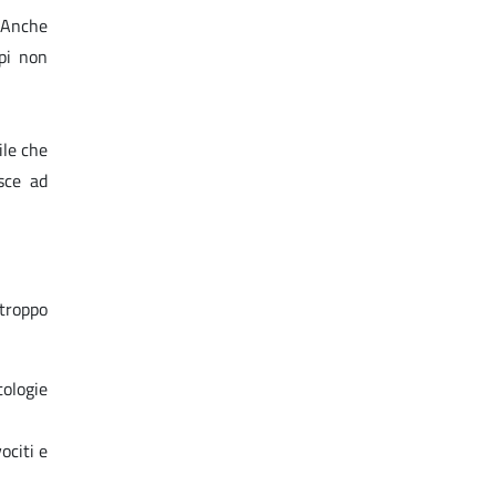
. Anche
rpi non
ile che
esce ad
 troppo
tologie
ociti e