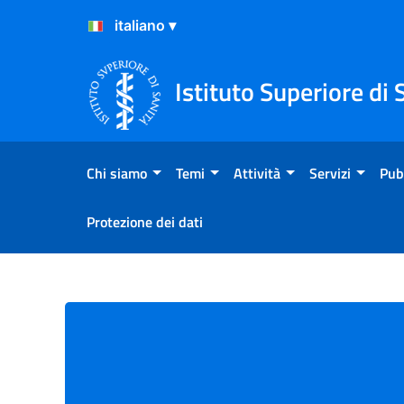
Salta al Contenuto
Salta al Footer
Istituto Superiore di 
Chi siamo
Temi
Attività
Servizi
Pub
Protezione dei dati
FAQ (frequently asked que