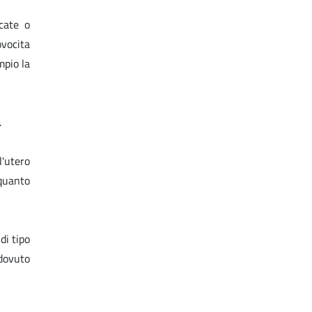
ccate o
ovocita
mpio la
.
l'utero
 quanto
di tipo
dovuto