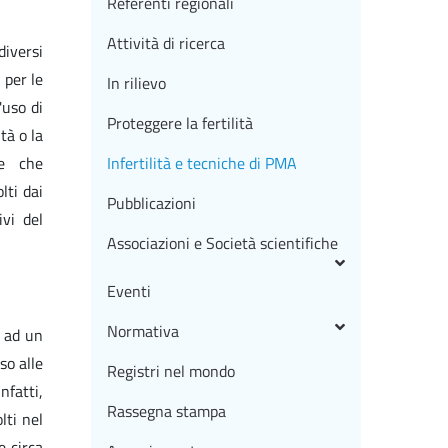
Referenti regionali
Attività di ricerca
diversi
 per le
In rilievo
'uso di
Proteggere la fertilità
tà o la
che che
Infertilità e tecniche di PMA
lti dai
Pubblicazioni
ivi del
Associazioni e Società scientifiche
Eventi
Normativa
o ad un
so alle
Registri nel mondo
nfatti,
Rassegna stampa
lti nel
e circa