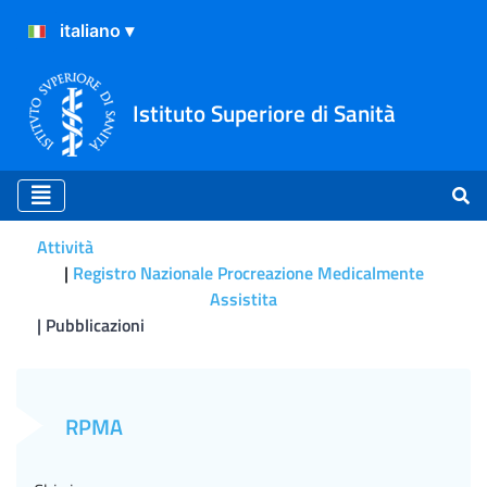
Istituto Superiore di Sanità
Attività
Registro Nazionale Procreazione Medicalmente
Assistita
Pubblicazioni
Nottola SA, Albani E, Cot
RPMA