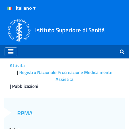
Istituto Superiore di Sanità
Attività
Registro Nazionale Procreazione Medicalmente
Assistita
Pubblicazioni
Magli MC, Crippa A, Muzii 
RPMA