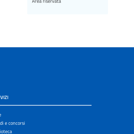
Area riservata
VIZI
e
di e concorsi
ioteca