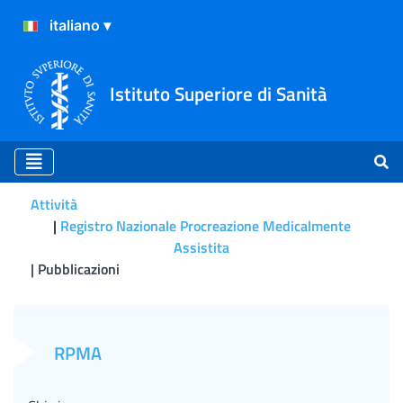
Istituto Superiore di Sanità
Attività
Registro Nazionale Procreazione Medicalmente
Assistita
Pubblicazioni
Lucia Speziale, Giulia Scar
RPMA