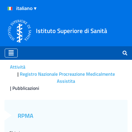
Istituto Superiore di Sanità
Attività
Registro Nazionale Procreazione Medicalmente
Assistita
Pubblicazioni
Roberto De Luca, Giulia Sca
RPMA