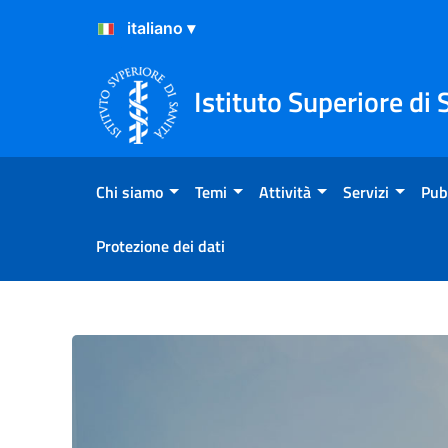
Salta al Contenuto
Salta al Footer
Istituto Superiore di 
Chi siamo
Temi
Attività
Servizi
Pub
Protezione dei dati
Dottorato di ricerca in O