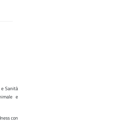
a e Sanità
nimale e
edness con