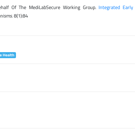
Behalf Of The MediLabSecure Working Group.
Integrated Earl
anisms
. 8(1):84
e Health