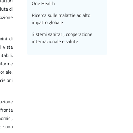
attori
One Health
lute di
Ricerca sulle malattie ad alto
mozione
impatto globale
Sistemi sanitari, cooperazione
mini di
internazionale e salute
i vista
tabili.
riforme
riale,
cisioni
mazione
ffronta
nomici,
e, sono