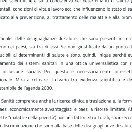
e scientifiche e sulla conoscenza dei determinanti di salute (f
ali, condizioni di vita e lavoro ecc. che influenzano lo stato di sa
icato alla prevenzione, al trattamento delle malattie e alla pro
'analisi delle disuguaglianze di salute, che sono presenti in ter
terno dei paesi, sia tra di essi. Se non giustificate da un punto d
ucibili ai determinanti di salute e sono, quindi, inique perché evi
zamento dei sistemi sanitari in una ottica universalistica con 
à e inclusione sociale. Per questo è necessariamente intersetto
ionale. Mira a colmare il divario tra evidenza scientifica e de
ostenibile dell’agenda 2030.
 di Sanità comprende anche la ricerca clinica e traslazionale, la for
aesi economicamente avvantaggiati e paesi a risorse limitate. A
tte “malattie della povertà”, poiché i fattori strutturali, socio-eco
e di discriminazione che sono alla base delle disuguaglianze di salut