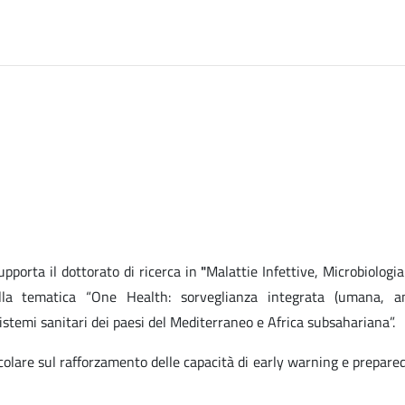
pporta il dottorato di ricerca in
"
Malattie Infettive, Microbiologi
lla tematica “One Health: sorveglianza integrata (umana, a
stemi sanitari dei paesi del Mediterraneo e Africa subsahariana”.
ticolare sul rafforzamento delle capacità di early warning e prepar