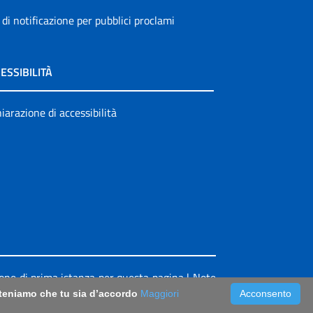
 di notificazione per pubblici proclami
ESSIBILITÀ
iarazione di accessibilità
ione di prima istanza per questa pagina
|
Note
riteniamo che tu sia d’accordo
Maggiori
Acconsento