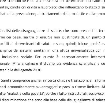
e scientifiche e sulla conoscenza dei determinanti di salute (f
ali, condizioni di vita e lavoro ecc. che influenzano lo stato di sa
icato alla prevenzione, al trattamento delle malattie e alla pro
'analisi delle disuguaglianze di salute, che sono presenti in ter
terno dei paesi, sia tra di essi. Se non giustificate da un punto d
ucibili ai determinanti di salute e sono, quindi, inique perché evi
zamento dei sistemi sanitari in una ottica universalistica con 
à e inclusione sociale. Per questo è necessariamente intersetto
ionale. Mira a colmare il divario tra evidenza scientifica e de
ostenibile dell’agenda 2030.
 di Sanità comprende anche la ricerca clinica e traslazionale, la for
aesi economicamente avvantaggiati e paesi a risorse limitate. A
tte “malattie della povertà”, poiché i fattori strutturali, socio-eco
e di discriminazione che sono alla base delle disuguaglianze di salut