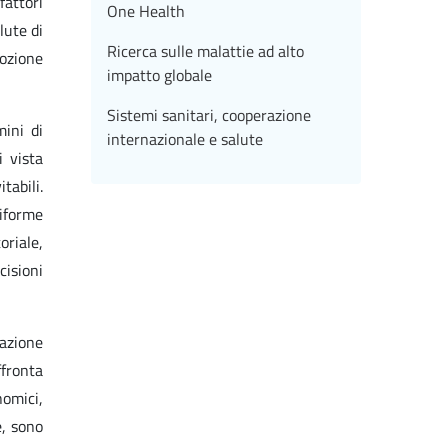
attori
One Health
lute di
Ricerca sulle malattie ad alto
mozione
impatto globale
Sistemi sanitari, cooperazione
mini di
internazionale e salute
i vista
tabili.
riforme
riale,
cisioni
mazione
ffronta
nomici,
e, sono