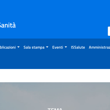
Sanità
blicazioni
Sala stampa
Eventi
ISSalute
Amministraz
T20/G20 Policy Brief