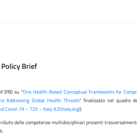
Policy Brief
f (PB) su “
One Health-Based Conceptual Frameworks for Compr
ns Addressing Global Health Threats
” finalizzato nel quadro d
d Covid-19 – T20 – Italy (t20italy.org)
).
ntributo delle competenze multidisciplinari presenti trasversalment
li.