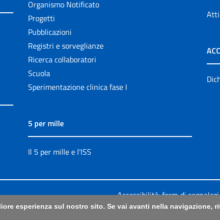
Organismo Notificato
Atti
Progetti
Pubblicazioni
Registri e sorveglianze
ACC
Ricerca collaboratori
Scuola
Dich
Sperimentazione clinica fase I
5 per mille
Il 5 per mille e l'ISS
Accessibilità: form di segnalaz
liore esperienza sul nostro sito. Se vai avanti nella navigazione, 
Legali
|
Sitemap