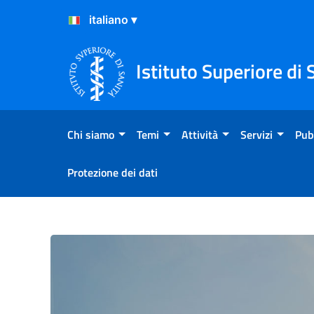
Salta al Contenuto
Salta al Footer
Istituto Superiore di 
Chi siamo
Temi
Attività
Servizi
Pub
Protezione dei dati
One Health Preparedness-