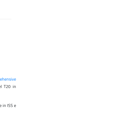
ehensive
el T20 in
e in ISS e