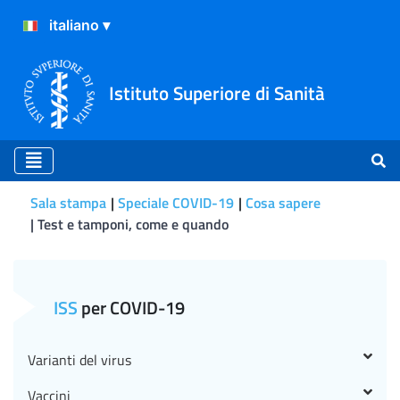
Istituto Superiore di Sanità
Sala stampa
Speciale COVID-19
Cosa sapere
Test e tamponi, come e quando
Quando non fare il test mo
ISS
per COVID-19
Varianti del virus
Vaccini