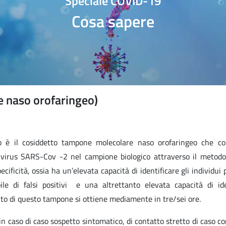
Speciale COVID-19
Cosa sapere
 naso orofaringeo)
ico è il cosiddetto tampone molecolare naso orofaringeo che co
l virus SARS-Cov -2 nel campione biologico attraverso il metod
ificità, ossia ha un’elevata capacità di identificare gli individui p
e di falsi positivi e una altrettanto elevata capacità di ide
ito di questo tampone si ottiene mediamente in tre/sei ore.
in caso di caso sospetto sintomatico, di contatto stretto di caso 