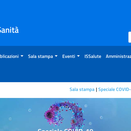
Sanità
blicazioni
Sala stampa
Eventi
ISSalute
Amministraz
Sala stampa
Speciale COVID
 tampone naso orofaringeo