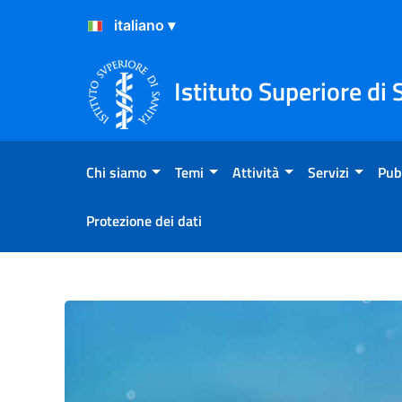
Salta al Contenuto
Salta al Footer
Istituto Superiore di 
Chi siamo
Temi
Attività
Servizi
Pub
Protezione dei dati
Test molecolare (mediante