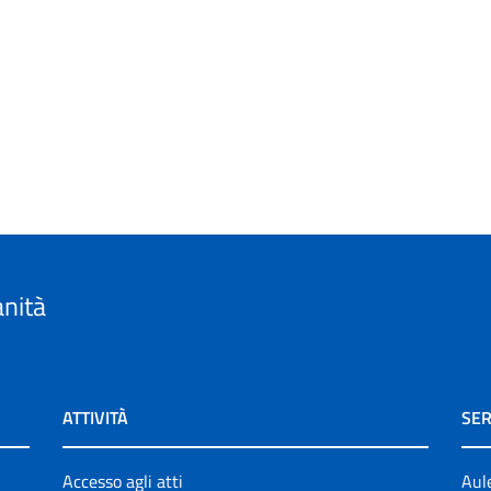
anità
ATTIVITÀ
SER
Accesso agli atti
Aul