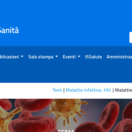
Sanità
blicazioni
Sala stampa
Eventi
ISSalute
Amministraz
Temi
Malattie infettive, HIV
Malattie
 coinfezioni da virus erpetic