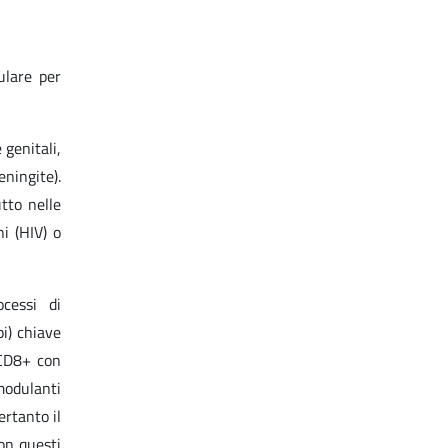
ulare per
 genitali,
ningite).
utto nelle
i (HIV) o
ocessi di
pi) chiave
T CD8+ con
modulanti
ertanto il
con questi