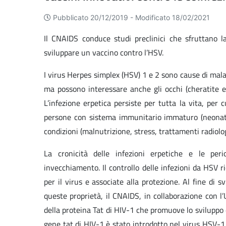
Pubblicato 20/12/2019 -
Modificato 18/02/2021
Il CNAIDS conduce studi preclinici che sfruttano la
sviluppare un vaccino contro l’HSV.
I virus Herpes simplex (HSV) 1 e 2 sono cause di malatt
ma possono interessare anche gli occhi (cheratite er
L’infezione erpetica persiste per tutta la vita, per 
persone con sistema immunitario immaturo (neonato
condizioni (malnutrizione, stress, trattamenti radiolog
La cronicità delle infezioni erpetiche e le peri
invecchiamento. Il controllo delle infezioni da HSV r
per il virus e associate alla protezione. Al fine di 
queste proprietà, il CNAIDS, in collaborazione con l
della proteina Tat di HIV-1 che promuove lo sviluppo d
gene tat di HIV-1 è stato introdotto nel virus HSV-1 