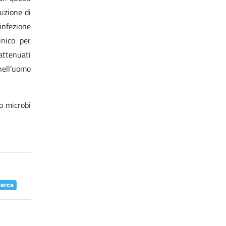
uzione di
infezione
inico per
attenuati
nell’uomo
o microbi
cerca