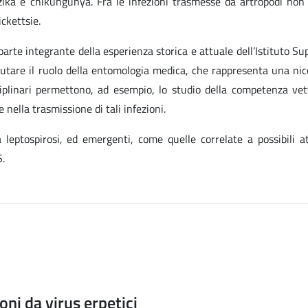
ika e chikungunya. Fra le infezioni trasmesse da artropodi non
ickettsie.
 parte integrante della esperienza storica e attuale dell’Istituto Su
lutare il ruolo della entomologia medica, che rappresenta una nic
iplinari permettono, ad esempio, lo studio della competenza vet
nella trasmissione di tali infezioni.
 leptospirosi, ed emergenti, come quelle correlate a possibili a
S.
oni da virus erpetici