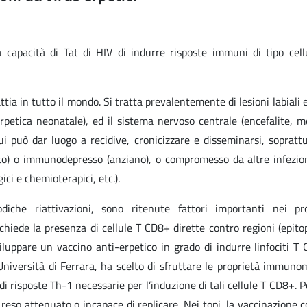
 capacità di Tat di HIV di indurre risposte immuni di tipo cell
ia in tutto il mondo. Si tratta prevalentemente di lesioni labiali e
petica neonatale), ed il sistema nervoso centrale (encefalite, me
cui può dar luogo a recidive, cronicizzare e disseminarsi, sopratt
) o immunodepresso (anziano), o compromesso da altre infezion
ici e chemioterapici, etc.).
odiche riattivazioni, sono ritenute fattori importanti nei pr
ichiede la presenza di cellule T CD8+ dirette contro regioni (epito
sviluppare un vaccino anti-erpetico in grado di indurre linfociti 
’Università di Ferrara, ha scelto di sfruttare le proprietà immuno
i risposte Th-1 necessarie per l’induzione di tali cellule T CD8+. P
reso attenuato o incapace di replicare. Nei topi, la vaccinazione 