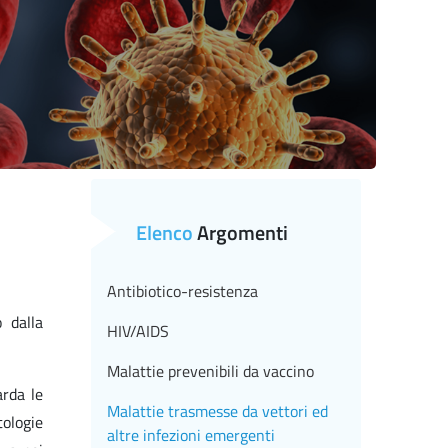
Elenco
Argomenti
Antibiotico-resistenza
 dalla
HIV/AIDS
Malattie prevenibili da vaccino
arda le
Malattie trasmesse da vettori ed
tologie
altre infezioni emergenti