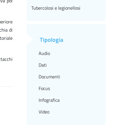
 va poi
Tubercolosi e legionellosi
periore
chia di
toriale
Tipologia
Audio
ttacchi
Dati
Documenti
Focus
Infografica
Video