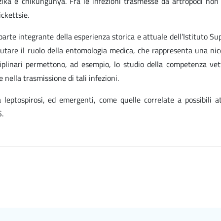
ika e chikungunya. Fra le infezioni trasmesse da artropodi non
ickettsie.
 parte integrante della esperienza storica e attuale dell’Istituto Su
lutare il ruolo della entomologia medica, che rappresenta una nic
iplinari permettono, ad esempio, lo studio della competenza vet
nella trasmissione di tali infezioni.
 leptospirosi, ed emergenti, come quelle correlate a possibili a
S.