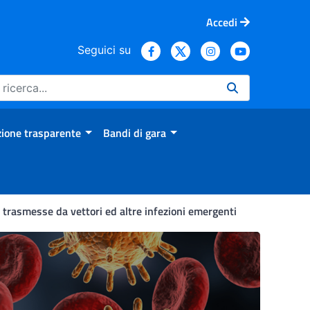
Accedi
Seguici su
ione trasparente
Bandi di gara
 trasmesse da vettori ed altre infezioni emergenti
genti