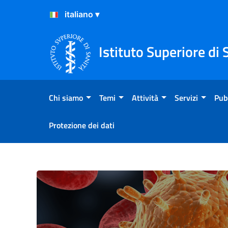
Salta al Contenuto
Salta al Footer
Istituto Superiore di 
Chi siamo
Temi
Attività
Servizi
Pub
Protezione dei dati
Malattie trasmesse da vetto