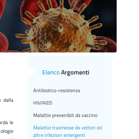
Elenco
Argomenti
Antibiotico-resistenza
 dalla
HIV/AIDS
Malattie prevenibili da vaccino
arda le
Malattie trasmesse da vettori ed
tologie
altre infezioni emergenti