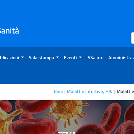
Sanità
blicazioni
Sala stampa
Eventi
ISSalute
Amministraz
Temi
Malattie infettive, HIV
Malattie
ri ed altre infezioni emer