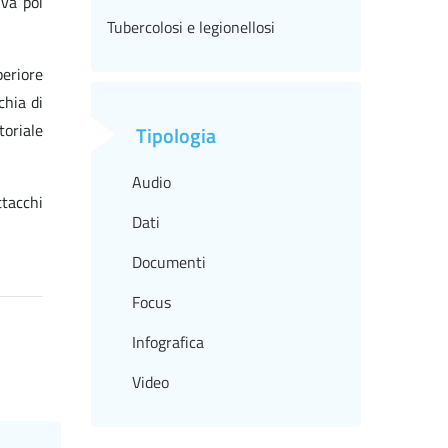
 va poi
Tubercolosi e legionellosi
periore
chia di
toriale
Tipologia
Audio
ttacchi
Dati
Documenti
Focus
Infografica
Video