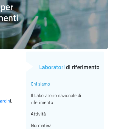
 per
menti
Laboratori
di riferimento
Chi siamo
Il Laboratorio nazionale di
ardin
i,
riferimento
Attività
Normativa