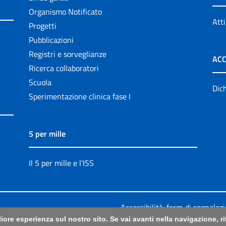
Organismo Notificato
Atti
Progetti
Pubblicazioni
Registri e sorveglianze
ACC
Ricerca collaboratori
Scuola
Dich
Sperimentazione clinica fase I
5 per mille
Il 5 per mille e l'ISS
Accessibilità: form di segnalaz
liore esperienza sul nostro sito. Se vai avanti nella navigazione, 
Legali
|
Sitemap