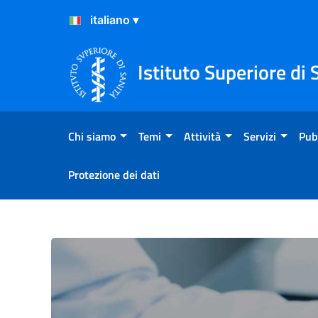
Salta al Contenuto
Salta al Footer
Istituto Superiore di 
Chi siamo
Temi
Attività
Servizi
Pub
Protezione dei dati
Chi siamo