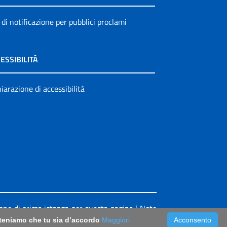
 di notificazione per pubblici proclami
ESSIBILITÀ
iarazione di accessibilità
ione di prima istanza per questa pagina
|
Note
riteniamo che tu sia d’accordo
Maggiori
Acconsento