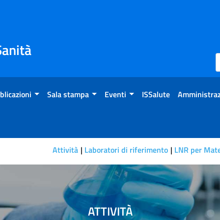
Sanità
blicazioni
Sala stampa
Eventi
ISSalute
Amministraz
Attività
Laboratori di riferimento
LNR per Mater
ATTIVITÀ