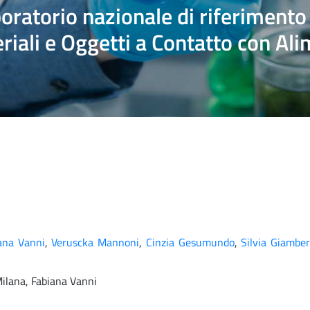
oratorio nazionale di riferimento
riali e Oggetti a Contatto con Ali
ana Vanni
,
Veruscka Mannoni
,
Cinzia Gesumundo
,
Silvia Giamber
Milana, Fabiana Vanni