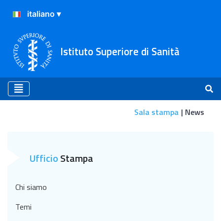
Istituto Superiore di Sanità
Sala stampa
News
News
Ufficio
Stampa
Chi siamo
Temi