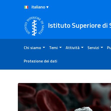
Salta al Contenuto
Salta al Footer
Istituto Superiore di
Chi siamo
Temi
Attività
Servizi
Pu
Protezione dei dati
Rapporti ISS COVID-19 en