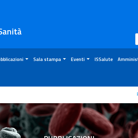
 Sanità
bblicazioni
Sala stampa
Eventi
ISSalute
Amminist
 Español