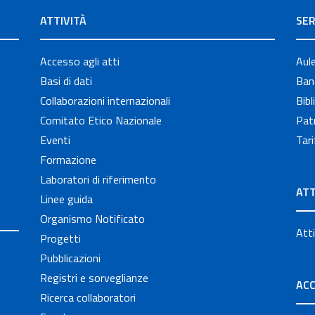
ATTIVITÀ
SER
Accesso agli atti
Aul
Basi di dati
Band
Collaborazioni internazionali
Bibl
Comitato Etico Nazionale
Patr
Eventi
Tari
Formazione
Laboratori di riferimento
ATT
Linee guida
Organismo Notificato
Atti
Progetti
Pubblicazioni
Registri e sorveglianze
ACC
Ricerca collaboratori