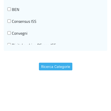
Tecnologie Innovative per la salute e Telemedicina
BEN
Tumori
Consensus ISS
Convegni
Digital archive DSpace ISS
Documenti di indirizzo
Ricerca Categorie
Editorial information
Events
Historical-scientific heritage
I beni storico-scientifici