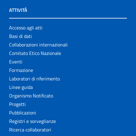
ATTIVITÀ
Rapporti ISS COVID-19
Rapporti ISS COVID-19 en Español
Accesso agli atti
Basi di dati
Rapporti ISS COVID-19 in English
Collaborazioni internazionali
Comitato Etico Nazionale
Rapporti ISS Sorveglianza
Eventi
Rapporti ISTISAN
Formazione
Laboratori di riferimento
Relazioni attività ISS
Linee guida
Organismo Notificato
Servizi offerti
Progetti
Pubblicazioni
Settore Attività Editoriali
Registri e sorveglianze
Strumenti di riferimento
Ricerca collaboratori