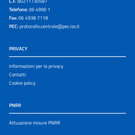
C.F.
80211730587
logo
Telefono:
06 4990 1
Monografie
Fax:
06 4938 7118
PEC:
protocollo.centrale@pec.iss.it
Notiziario
Opuscoli
PRIVACY
Other publications
Informazioni per la privacy
Progetto NECOBELAC
Contatti
Cookie policy
Pubblicazioni
Pubblicazioni cessate
PNRR
Publication for schools
Attuazione misure PNRR
Publications