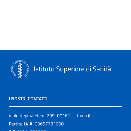
I video storici
In brief
In rilievo
Informazioni editoriali
ISTISAN Congressi
Istituto Superiore di Sanità
La scuola e noi
Leaflets
I NOSTRI CONTATTI
Linee guida
Viale Regina Elena 299, 00161 – Roma (I)
Link
Partita I.V.A.
03657731000