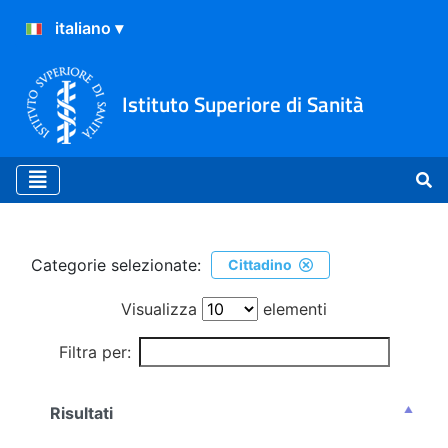
Istituto Superiore di Sanità
Ricerca
Categorie selezionate:
Cittadino
Visualizza
elementi
Filtra per:
Risultati