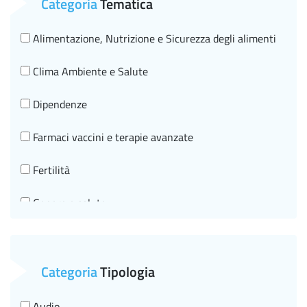
Categoria
Tematica
Alimentazione, Nutrizione e Sicurezza degli alimenti
Clima Ambiente e Salute
Dipendenze
Farmaci vaccini e terapie avanzate
Fertilità
Genere e salute
Governo clinico, SNLG e HTA
Malattie croniche e invecchiamento in salute
Categoria
Tipologia
Malattie infettive HIV
Audio