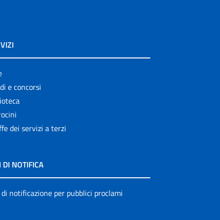
Leaflets
Linee guida
VIZI
Link
logo
e
di e concorsi
Monografie
ioteca
Notiziario
ocini
ffe dei servizi a terzi
Opuscoli
Other publications
I DI NOTIFICA
Progetto NECOBELAC
Pubblicazioni
 di notificazione per pubblici proclami
Pubblicazioni cessate