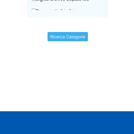
Documenti di indirizzo
Editorial information
Events
Ricerca Categorie
Historical-scientific heritage
I beni storico-scientifici
I video storici
In brief
In rilievo
Informazioni editoriali
ISTISAN Congressi
La scuola e noi