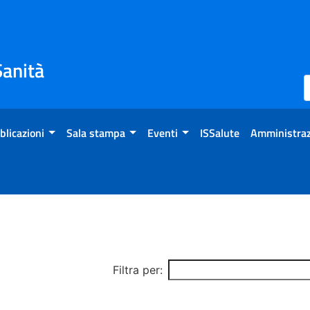
Sanità
blicazioni
Sala stampa
Eventi
ISSalute
Amministraz
Filtra per: