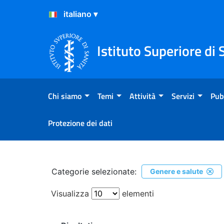
Salta al Contenuto
Salta al Footer
Istituto Superiore di 
Chi siamo
Temi
Attività
Servizi
Pub
Protezione dei dati
Ricerca
Categorie selezionate:
Genere e salute
Visualizza
elementi