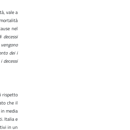
tà, vale a
mortalità
cause nel
i decessi
9 vengono
nto dei i
i decessi
i rispetto
to che il
 in media
. Italia e
vi in ​​un