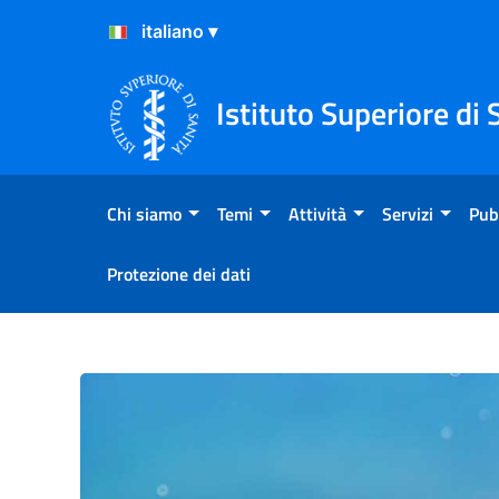
Salta al Contenuto
Salta al Footer
Istituto Superiore di 
Chi siamo
Temi
Attività
Servizi
Pub
Protezione dei dati
Come si calcola la mortalit