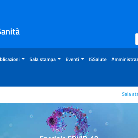
Sanità
blicazioni
Sala stampa
Eventi
ISSalute
Amministraz
Sala s
à associata al Covid-19