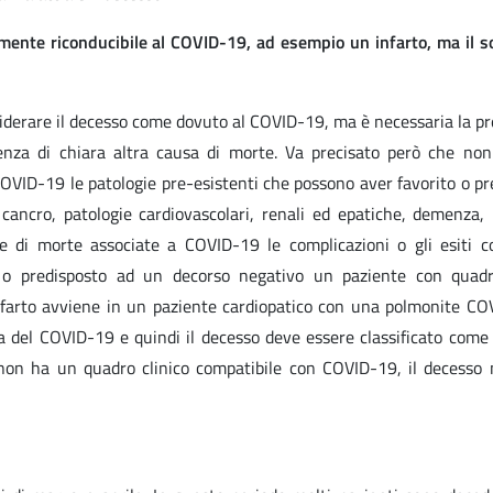
ente riconducibile al COVID-19, ad esempio un infarto, ma il s
siderare il decesso come dovuto al COVID-19, ma è necessaria la pr
senza di chiara altra causa di morte. Va precisato però che no
COVID-19 le patologie pre-esistenti che possono aver favorito o pr
cancro, patologie cardiovascolari, renali ed epatiche, demenza, 
e di morte associate a COVID-19 le complicazioni o gli esiti co
o o predisposto ad un decorso negativo un paziente con quadr
infarto avviene in un paziente cardiopatico con una polmonite CO
za del COVID-19 e quindi il decesso deve essere classificato come
 non ha un quadro clinico compatibile con COVID-19, il decesso