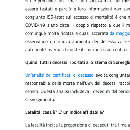
No, è probabile anzi che siano sottostimati nei mes
essere testati e perciò le loro informazioni non so
congiunto ISS-Istat sull’eccesso di mortalità è che n
COVID-19 siano circa il doppio rispetto a quelli m
comunque molta ridotta e quasi azzerata
da maggio
osservando un nuovo aumento dei decessi. A brev
autunnali/invernali tramite il confronto con i dati di m
Quindi tutti i decessi riportati al Sistema di Sorve
Un’analisi dei certificati di decesso
, svolta congiunta
responsabile della morte nell'89% dei decessi racco
censiti. Questa analisi includeva i deceduti del peri
di svolgimento.
Letalità: cosa è? E’ un indice affidabile?
La letalità indica la proporzione di deceduti tra i mal