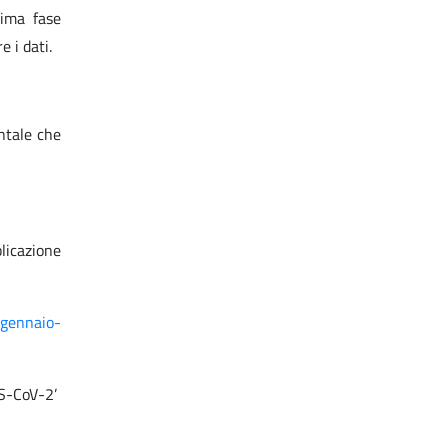
rima fase
 i dati.
ntale che
licazione
 gennaio-
RS-CoV-2’