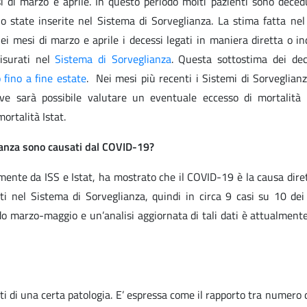
i di marzo e aprile. In questo periodo molti pazienti sono deced
no state inserite nel Sistema di Sorveglianza. La stima fatta nel
ei mesi di marzo e aprile i decessi legati in maniera diretta o in
isurati nel
Sistema di Sorveglianza
. Questa sottostima dei dec
 fino a fine estate
. Nei mesi più recenti i Sistemi di Sorveglian
e sarà possibile valutare un eventuale eccesso di mortalità
ortalità Istat.
glianza sono causati dal COVID-19?
mente da ISS e Istat, ha mostrato che il COVID-19 è la causa dir
lti nel Sistema di Sorveglianza, quindi in circa 9 casi su 10 dei
odo marzo-maggio e un’analisi aggiornata di tali dati è attualment
ati di una certa patologia. E’ espressa come il rapporto tra numero 