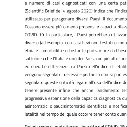
e numero di casi diagnosticati con una certa pat
(Scientific Brief del 4 agosto 2020) indica che l’ind
utilizzato per paragonare diversi Paesi. Il documento
Possono essere più o meno propensi e capaci a rileva
COVID-19. In particolare, i Paesi potrebbero utilizzar
diverso (ad esempio, con casi lievi non testati o conte
etnia e comorbidità sottostanti) può variare da Paese
sottolinea che l’Italia è uno dei Paesi con più alto ind
europei. Le differenze tra Paesi nell’indice di let
vengono segnalati i decessi e pertanto non si può esc
segnalato queste criticità legate all’uso dell’indice d
tenere presente infine che anche l’andamento tem
progressiva espansione della capacità diagnostica du
asintomatici o paucisintomatici identificati e notifi
letalità nel tempo del quale occorre tener conto quand
Quindi come si può stimare l’impatto del COVID-19 