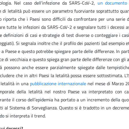
ologia. Nel caso dell’infezione da SARS-CoV-2,
un documento 
ice di letalità può essere un parametro fuorviante soprattutto qua
 riporta che i Paesi sono difficili da confrontare per una serie d
re tutte le infezioni da SARS-CoV-2 e segnalare tutti i decessi as
e definizioni di casi e strategie di test diverse o conteggiare i ca
ggiati). Si segnala inoltre che il profilo dei pazienti (ad esempio e
 a Paese e questo potrebbe spiegare parte delle differenze. In part
ice di vecchiaia e questo spiega gran parte delle differenze con gli a
alità possono anche essere parzialmente spiegate dalle tempistich
ludere che in altri Paesi la letalità possa essere sottostimata. L
i letalità in una
pubblicazione internazionale
nel mese di Marzo 2
porale della letalità nel nostro Paese va interpretato con ca
rante il corso dell’epidemia ha portato a un incremento della quot
cati al Sistema di Sorveglianza. Questo si è tradotto in un decrem
o si interpreta il trend.
sui decessi?