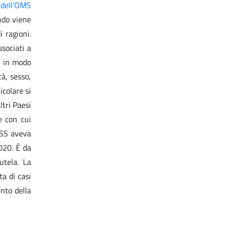
dell’OMS
ndo viene
i ragioni.
sociati a
si in modo
tà, sesso,
icolare si
ltri Paesi
e con cui
’ISS aveva
020. È da
utela. La
a di casi
ento della