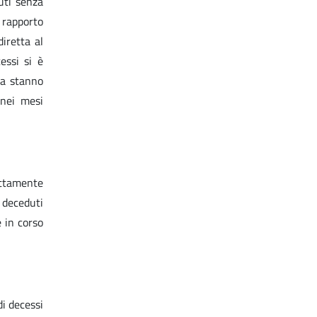
uti senza
 rapporto
diretta al
essi si è
za stanno
 nei mesi
ettamente
 deceduti
e in corso
di decessi