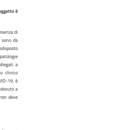
oggetto è
esenza di
n sono da
edisposto
patologie
llegati a
o clinico
VID-19, è
 dovuto a
 non deve