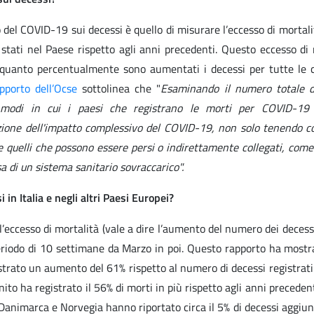
o del COVID-19 sui decessi è quello di misurare l’eccesso di mortali
 stati nel Paese rispetto agli anni precedenti. Questo eccesso di 
quanto percentualmente sono aumentati i decessi per tutte le 
pporto dell’Ocse
sottolinea che "
Esaminando il numero totale d
rsi modi in cui i paesi che registrano le morti per COVID-1
cazione dell'impatto complessivo del COVID-19, non solo tenendo co
quelli che possono essere persi o indirettamente collegati, come 
 di un sistema sanitario sovraccarico".
 in Italia e negli altri Paesi Europei?
’eccesso di mortalità (vale a dire l’aumento del numero dei decess
periodo di 10 settimane da Marzo in poi. Questo rapporto ha mostra
strato un aumento del 61% rispetto al numero di decessi registrati
to ha registrato il 56% di morti in più rispetto agli anni precedenti
nimarca e Norvegia hanno riportato circa il 5% di decessi aggiunti