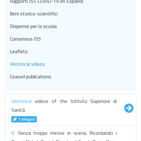
Rapporti ISS COVID-19 en Español
Beni storico-scientifici
Dispense per la scuola
Consensus ISS
Leaflets
Historical videos
Ceased publications
Historical
videos of the Istituto Superiore di
Sanità
1 allegati
6.
Senza troppe messe in scena. Ricordando i