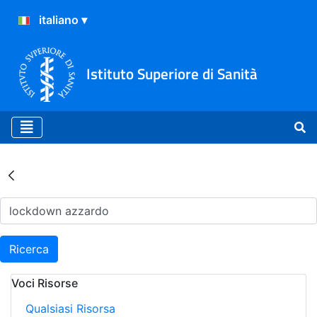
Istituto Superiore di Sanità
Risultati della Ricerca - Ar
Ricerca
Voci Risorse
Qualsiasi Risorsa