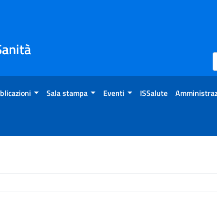
Sanità
blicazioni
Sala stampa
Eventi
ISSalute
Amministraz
chivio