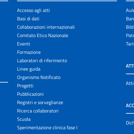
Accesso agli atti
Aul
Basi di dati
Ban
Collaborazioni internazionali
Bibl
Comitato Etico Nazionale
Patr
Eventi
Tari
Formazione
Laboratori di riferimento
ATT
Linee guida
Organismo Notificato
Atti
Progetti
Pubblicazioni
Registri e sorveglianze
ACC
Ricerca collaboratori
Scuola
Dich
Sperimentazione clinica fase I