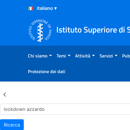
Salta al Contenuto
Salta al Footer
Istituto Superiore di 
Chi siamo
Temi
Attività
Servizi
Pub
Protezione dei dati
Risultati della Ricerca - Ar
Ricerca