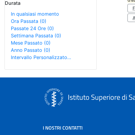
Durata
In qualsiasi momento
A
Ora Passata
(0)
Passate 24 Ore
(0)
Settimana Passata
(0)
Mese Passato
(0)
Anno Passato
(0)
Intervallo Personalizzato…
Istituto Superiore di S
I NOSTRI CONTATTI