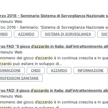
zo 2016 - Seminario Sistema di Sorveglianza Nazionale s
ntenuto Web
zo 2016 - Seminario: 'Sistema di Sorveglianza Nazionale 
CNDD
AZZARDO
SISTEMA DI SORVEGLIANZA
DIS
so FAD “Il gioco
d’azzardo
in Italia: dall’intrattenimento al
ntenuto Web
fenomeno del gioco
d’azzardo
è in continua crescita e in qu
zzardo
può esitare in sviluppo di...
FORMAZIONE
CNDD
AZZARDO
INFORMAZIONE
ROFESSIONI SANITARIE
so FAD: Il gioco
d’azzardo
in Italia: dall’intrattenimento a
ntenuto Web
fenomeno del gioco
d’azzardo
è in continua crescita e in qu
zzardo
può esitare in sviluppo di...