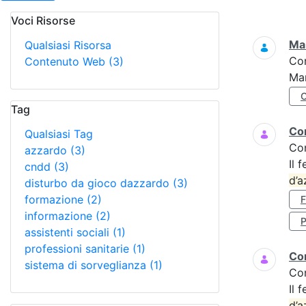
Voci Risorse
Ricerca
Mar
Qualsiasi Risorsa
Co
Contenuto Web
(3)
Mar
Tag
Cor
Qualsiasi Tag
Co
azzardo
(3)
Il 
cndd
(3)
d’a
disturbo da gioco dazzardo
(3)
formazione
(2)
informazione
(2)
P
assistenti sociali
(1)
professioni sanitarie
(1)
Cor
sistema di sorveglianza
(1)
Co
Il 
d’a