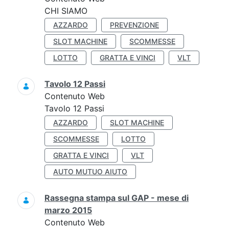
CHI SIAMO
AZZARDO
PREVENZIONE
SLOT MACHINE
SCOMMESSE
LOTTO
GRATTA E VINCI
VLT
Tavolo 12 Passi
Contenuto Web
Tavolo 12 Passi
AZZARDO
SLOT MACHINE
SCOMMESSE
LOTTO
GRATTA E VINCI
VLT
AUTO MUTUO AIUTO
Rassegna stampa sul GAP - mese di
marzo 2015
Contenuto Web