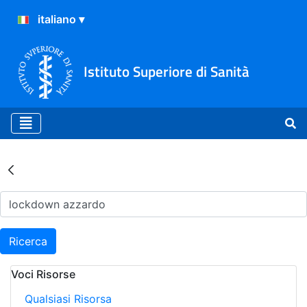
Istituto Superiore di Sanità
Risultati della Ricerca - Ar
Ricerca
Voci Risorse
Qualsiasi Risorsa