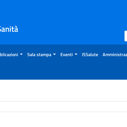
Sanità
blicazioni
Sala stampa
Eventi
ISSalute
Amministraz
chivio