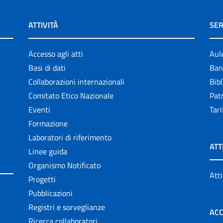
ATTIVITÀ
SER
Accesso agli atti
Aul
Basi di dati
Ban
Collaborazioni internazionali
Bibl
Comitato Etico Nazionale
Patr
Eventi
Tari
Formazione
Laboratori di riferimento
ATT
Linee guida
Organismo Notificato
Atti
Progetti
Pubblicazioni
Registri e sorveglianze
ACC
Ricerca collaboratori