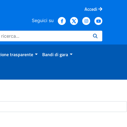
Accedi
Seguici su
ione trasparente
Bandi di gara