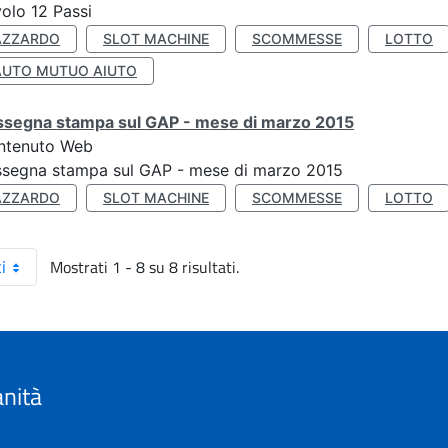
olo 12 Passi
AZZARDO
SLOT MACHINE
SCOMMESSE
LOTTO
AUTO MUTUO AIUTO
ssegna stampa sul GAP - mese di marzo 2015
ntenuto Web
ssegna stampa sul GAP - mese di marzo 2015
AZZARDO
SLOT MACHINE
SCOMMESSE
LOTTO
Mostrati 1 - 8 su 8 risultati.
i
anità