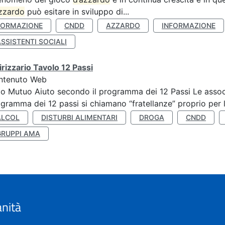
zzardo
può esitare in sviluppo di...
FORMAZIONE
CNDD
AZZARDO
INFORMAZIONE
SSISTENTI SOCIALI
irizzario Tavolo 12 Passi
ntenuto Web
o Mutuo Aiuto secondo il programma dei 12 Passi Le associa
gramma dei 12 passi si chiamano “fratellanze” proprio per lo
ALCOL
DISTURBI ALIMENTARI
DROGA
CNDD
GRUPPI AMA
anità