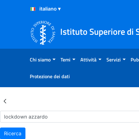
Salta al Contenuto
Salta al Footer
Istituto Superiore di 
Chi siamo
Temi
Attività
Servizi
Pub
Protezione dei dati
Risultati della Ricerca - Ar
Ricerca