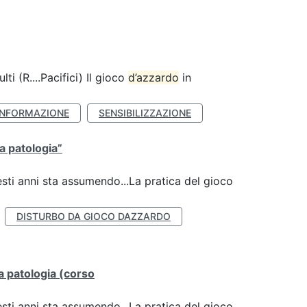
lti (R....Pacifici) Il gioco
d’azzardo
in
INFORMAZIONE
SENSIBILIZZAZIONE
la patologia”
esti anni sta assumendo...La pratica del gioco
DISTURBO DA GIOCO DAZZARDO
lla patologia (corso
esti anni sta assumendo...La pratica del gioco