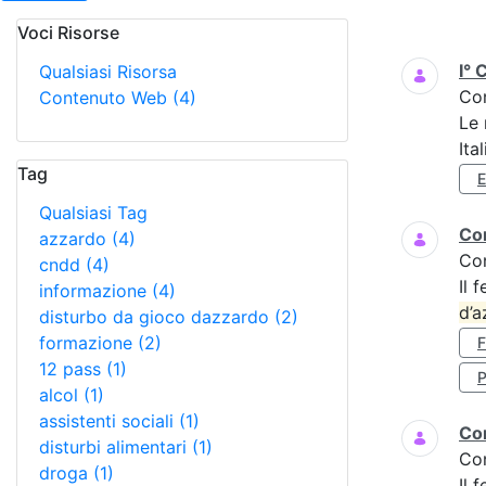
Voci Risorse
Ricerca
I° 
Qualsiasi Risorsa
Co
Contenuto Web
(4)
Le 
Ita
Tag
Qualsiasi Tag
Cor
azzardo
(4)
Co
cndd
(4)
Il 
informazione
(4)
d’a
disturbo da gioco dazzardo
(2)
formazione
(2)
12 pass
(1)
P
alcol
(1)
assistenti sociali
(1)
Cor
disturbi alimentari
(1)
Co
droga
(1)
Il 