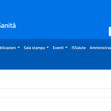
Sanità
blicazioni
Sala stampa
Eventi
ISSalute
Amministraz
chivio