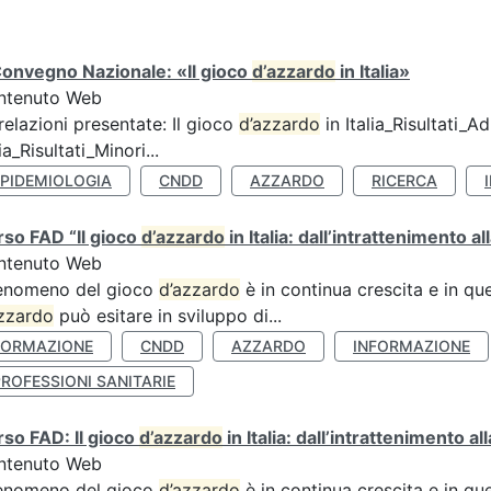
Convegno Nazionale: «Il gioco
d’azzardo
in Italia»
ntenuto Web
relazioni presentate: Il gioco
d’azzardo
in Italia_Risultati_Adu
lia_Risultati_Minori...
EPIDEMIOLOGIA
CNDD
AZZARDO
RICERCA
so FAD “Il gioco
d’azzardo
in Italia: dall’intrattenimento al
ntenuto Web
fenomeno del gioco
d’azzardo
è in continua crescita e in qu
zzardo
può esitare in sviluppo di...
FORMAZIONE
CNDD
AZZARDO
INFORMAZIONE
ROFESSIONI SANITARIE
so FAD: Il gioco
d’azzardo
in Italia: dall’intrattenimento a
ntenuto Web
fenomeno del gioco
d’azzardo
è in continua crescita e in qu