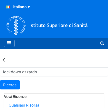
Istituto Superiore di Sanità
Risultati della Ricerca - Ar
Ricerca
Voci Risorse
Qualsiasi Risorsa