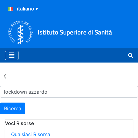
Istituto Superiore di Sanità
Risultati della Ricerca - Ar
Ricerca
Voci Risorse
Qualsiasi Risorsa