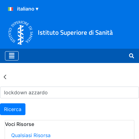
Istituto Superiore di Sanità
Risultati della Ricerca - Ar
Ricerca
Voci Risorse
Qualsiasi Risorsa