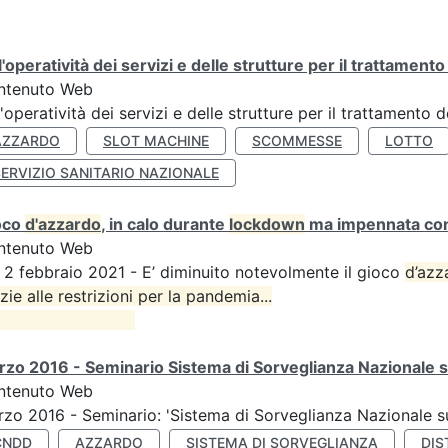
l'operatività dei servizi e delle strutture per il trattament
ntenuto Web
l'operatività dei servizi e delle strutture per il trattamento
AZZARDO
SLOT MACHINE
SCOMMESSE
LOTTO
SERVIZIO SANITARIO NAZIONALE
oco
d'azzardo
, in calo durante
lockdown
ma impennata con 
ntenuto Web
, 2 febbraio 2021 - E’ diminuito notevolmente il gioco
d’azz
zie alle restrizioni per la pandemia...

zo 2016 - Seminario Sistema di Sorveglianza Nazionale s
ntenuto Web
zo 2016 - Seminario: 'Sistema di Sorveglianza Nazionale 
CNDD
AZZARDO
SISTEMA DI SORVEGLIANZA
DIS