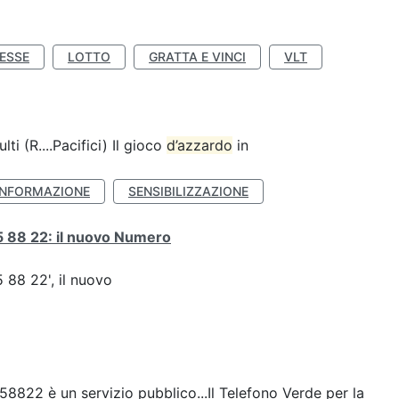
ESSE
LOTTO
GRATTA E VINCI
VLT
lti (R....Pacifici) Il gioco
d’azzardo
in
INFORMAZIONE
SENSIBILIZZAZIONE
 88 22: il nuovo Numero
5 88 22', il nuovo
8822 è un servizio pubblico...Il Telefono Verde per la