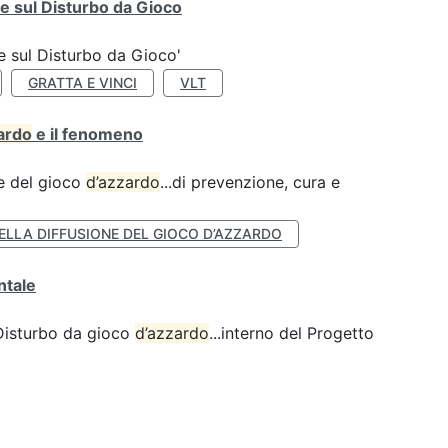
e sul Disturbo da Gioco
e sul Disturbo da Gioco'
GRATTA E VINCI
VLT
ardo
e il fenomeno
ne del gioco
d’azzardo
...di prevenzione, cura e
ELLA DIFFUSIONE DEL GIOCO D’AZZARDO
ntale
 Disturbo da gioco
d’azzardo
...interno del Progetto