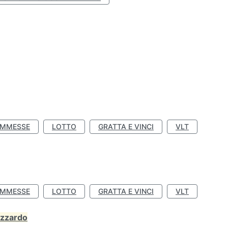
MMESSE
LOTTO
GRATTA E VINCI
VLT
MMESSE
LOTTO
GRATTA E VINCI
VLT
azzardo