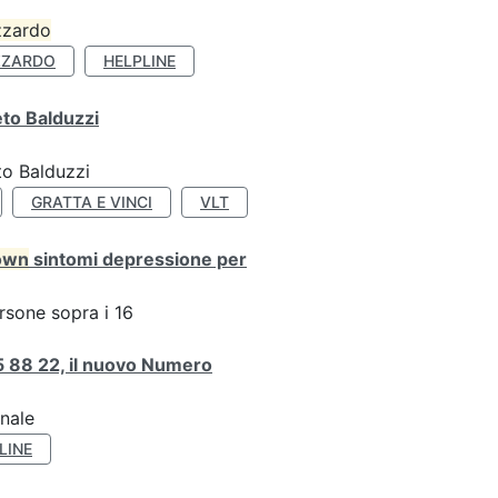
zzardo
ZZARDO
HELPLINE
eto Balduzzi
to Balduzzi
GRATTA E VINCI
VLT
own
sintomi depressione per
rsone sopra i 16
 88 22, il nuovo Numero
onale
LINE