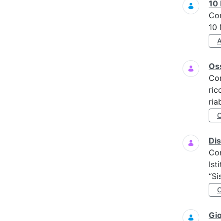
10 
Co
10 
Oss
Co
ric
ria
Di
Co
Ist
“Si
Gi