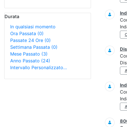
Ind
Durata
Co
In qualsiasi momento
Ind
Ora Passata
(0)
Passate 24 Ore
(0)
Settimana Passata
(0)
Di
Mese Passato
(3)
Co
Anno Passato
(24)
Di
Intervallo Personalizzato…
Ind
Co
Ind
80