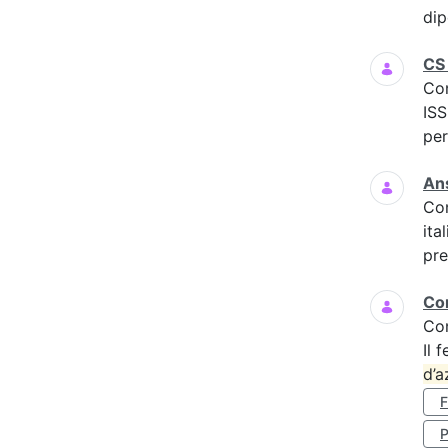
di
CS 
Co
ISS
per
Ans
Co
ita
pre
Cor
Co
Il 
d’a
P