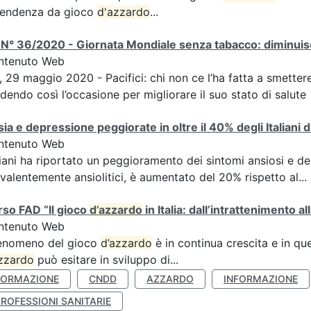
pendenza da gioco
d'azzardo
...
N° 36/2020 - Giornata Mondiale senza tabacco: diminuis
ntenuto Web
, 29 maggio 2020 - Pacifici: chi non ce l’ha fatta a smetter
dendo così l’occasione per migliorare il suo stato di salute
ia e depressione peggiorate in oltre il 40% degli Italiani d
ntenuto Web
liani ha riportato un peggioramento dei sintomi ansiosi e de
valentemente ansiolitici, è aumentato del 20% rispetto al...
so FAD “Il gioco
d’azzardo
in Italia: dall’intrattenimento al
ntenuto Web
fenomeno del gioco
d’azzardo
è in continua crescita e in qu
zzardo
può esitare in sviluppo di...
FORMAZIONE
CNDD
AZZARDO
INFORMAZIONE
ROFESSIONI SANITARIE