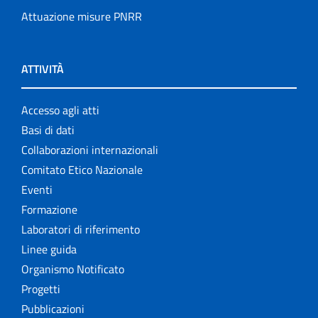
Attuazione misure PNRR
ATTIVITÀ
Accesso agli atti
Basi di dati
Collaborazioni internazionali
Comitato Etico Nazionale
Eventi
Formazione
Laboratori di riferimento
Linee guida
Organismo Notificato
Progetti
Pubblicazioni