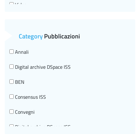
Video
Women's, children's and adolescents' health
Global health and health inequalities
Category
Pubblicazioni
Mental health
Annali
Veterinary public health
Digital archive DSpace ISS
Chemical substances and health protection
BEN
Innovative technologies for health and telemedicine
Consensus ISS
Tumors
Convegni
Digital archive DSpace ISS