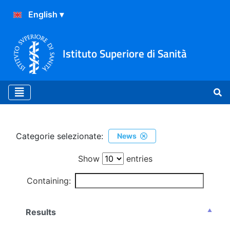
Istituto Superiore di Sanità
Ricerca
Categorie selezionate:
News
Show
entries
Containing:
Results