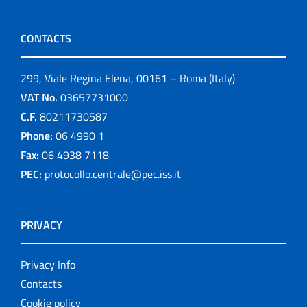
Progetto NECOBELAC
CONTACTS
Publications
299, Viale Regina Elena, 00161 – Roma (Italy)
Ceased publications
VAT No.
03657731000
Publication for schools
C.F.
80211730587
Phone:
06 4990 1
Publications
Fax:
06 4938 7118
PEC:
protocollo.centrale@pec.iss.it
Rapporti ISS COVID-19
Rapporti ISS COVID-19 en Español
PRIVACY
Rapporti ISS COVID-19 in English
Privacy Info
Rapporti ISS Sorveglianza
Contacts
Cookie policy