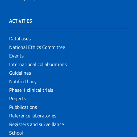
Rapporti ISTISAN
ISS Activity Reports
ACTIVITIES
Services
Databases
Settore Attività Editoriali
National Ethics Committee
Events
Strumenti di riferimento
International collaborations
Guidelines
The NECOBELAC project
Notified body
Phase 1 clinical trials
Projects
Pubblications
Reference laboratories
Registers and surveillance
School