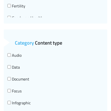
Fertility
Gender and health
Clinical governance, National guidelines system
(SNLG) and HTA
Category
Content type
Chronic diseases and aging
Audio
Infectious diseases, HIV
Data
Neurological diseases
Document
Rare diseases
Focus
Prevention and health promotion
Infographic
Radiation protection