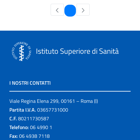
Pagina
1
Istituto Superiore di Sanità
I NOSTRI CONTATTI
Viale Regina Elena 299, 00161 – Roma (I)
Partita I.V.A.
03657731000
C.F.
80211730587
Telefono:
06 4990 1
Fax:
06 4938 7118