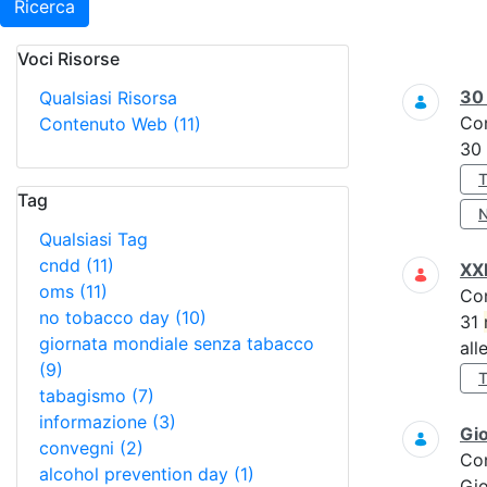
Ricerca
Voci Risorse
Ricerca
3
Qualsiasi Risorsa
Co
Contenuto Web
(11)
30
Tag
Qualsiasi Tag
cndd
(11)
XXI
oms
(11)
Co
no tobacco day
(10)
31
giornata mondiale senza tabacco
all
(9)
tabagismo
(7)
informazione
(3)
Gi
convegni
(2)
Co
alcohol prevention day
(1)
Gi