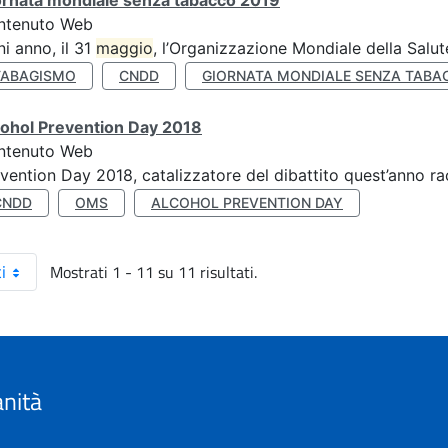
ornata mondiale senza tabacco 2019
ntenuto Web
i anno, il 31
maggio
, l’Organizzazione Mondiale della Salut
TABAGISMO
CNDD
GIORNATA MONDIALE SENZA TABA
cohol Prevention Day 2018
ntenuto Web
vention Day 2018, catalizzatore del dibattito quest’anno r
CNDD
OMS
ALCOHOL PREVENTION DAY
Mostrati 1 - 11 su 11 risultati.
i
anità