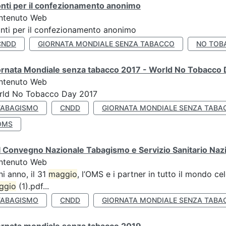
nti per il confezionamento anonimo
ntenuto Web
nti per il confezionamento anonimo
CNDD
GIORNATA MONDIALE SENZA TABACCO
NO TOB
ornata Mondiale senza tabacco 2017 - World No Tobacco
ntenuto Web
rld No Tobacco Day 2017
TABAGISMO
CNDD
GIORNATA MONDIALE SENZA TABA
OMS
 Convegno Nazionale Tabagismo e Servizio Sanitario Naz
ntenuto Web
i anno, il 31
maggio
, l’OMS e i partner in tutto il mondo 
ggio
(1).pdf...
TABAGISMO
CNDD
GIORNATA MONDIALE SENZA TABA