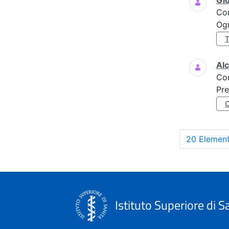
Gi
Co
Ogn
Al
Co
Pre
20 Element
Istituto Superiore di S