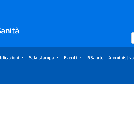
Sanità
blicazioni
Sala stampa
Eventi
ISSalute
Amministraz
enti