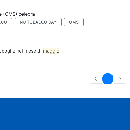
e (OMS) celebra il
CCO
NO TOBACCO DAY
OMS
accoglie nel mese di
maggio
Pagina
1