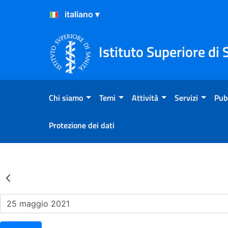
Salta al Contenuto
Salta al Footer
Istituto Superiore di 
Chi siamo
Temi
Attività
Servizi
Pub
Protezione dei dati
Risultati della Ricerca - Ev