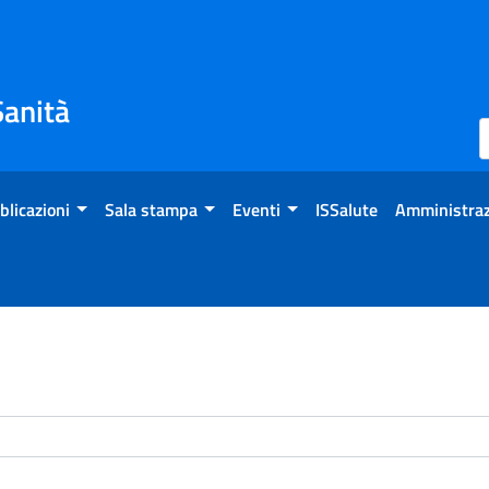
Sanità
blicazioni
Sala stampa
Eventi
ISSalute
Amministraz
enti