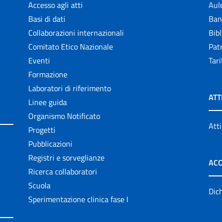
Accesso agli atti
Aul
Basi di dati
Ban
Collaborazioni internazionali
Bibl
Comitato Etico Nazionale
Patr
Eventi
Tari
Formazione
Laboratori di riferimento
ATT
Linee guida
Organismo Notificato
Atti
Progetti
Pubblicazioni
Registri e sorveglianze
ACC
Ricerca collaboratori
Scuola
Dich
Sperimentazione clinica fase I