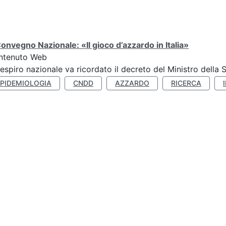
Convegno Nazionale: «Il gioco d’azzardo in Italia»
ntenuto Web
respiro nazionale va ricordato il decreto del Ministro della 
EPIDEMIOLOGIA
CNDD
AZZARDO
RICERCA