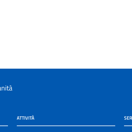
anità
ATTIVITÀ
SER