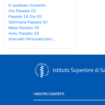
In qualsiasi momento
Ora Passata
(0)
Passate 24 Ore
(0)
Settimana Passata
(0)
Mese Passato
(0)
Anno Passato
(0)
Intervallo Personalizzato…
Istituto Superiore di S
I NOSTRI CONTATTI