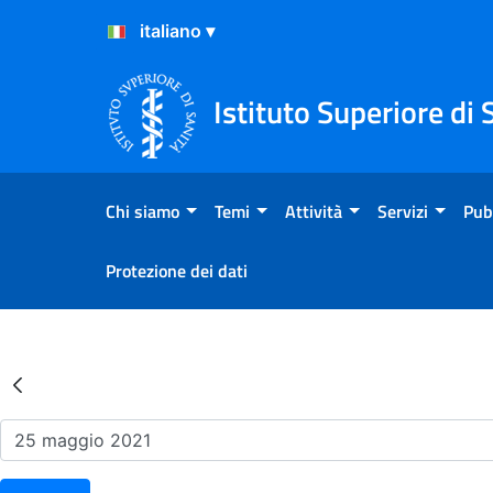
Salta al Contenuto
Salta al Footer
Istituto Superiore di 
Chi siamo
Temi
Attività
Servizi
Pub
Protezione dei dati
Risultati della Ricerca - Ev