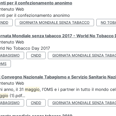
nti per il confezionamento anonimo
ntenuto Web
nti per il confezionamento anonimo
CNDD
GIORNATA MONDIALE SENZA TABACCO
NO TOB
ornata Mondiale senza tabacco 2017 - World No Tobacco
ntenuto Web
rld No Tobacco Day 2017
TABAGISMO
CNDD
GIORNATA MONDIALE SENZA TABA
OMS
 Convegno Nazionale Tabagismo e Servizio Sanitario Naz
ntenuto Web
i anno, il 31
maggio
, l’OMS e i partner in tutto il mondo 
ggio
(1).pdf...
TABAGISMO
CNDD
GIORNATA MONDIALE SENZA TABA