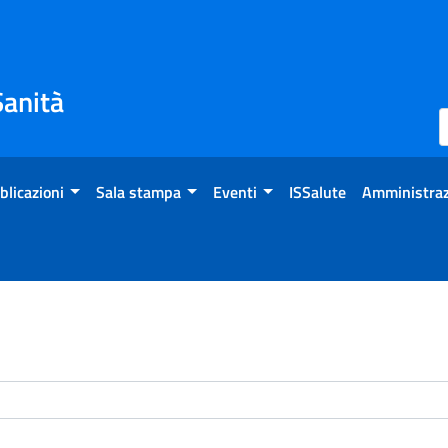
Sanità
blicazioni
Sala stampa
Eventi
ISSalute
Amministraz
enti