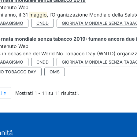
ornata mondiale senza tabacco 2019
ntenuto Web
i anno, il 31
maggio
, l’Organizzazione Mondiale della Salut
TABAGISMO
CNDD
GIORNATA MONDIALE SENZA TABA
rnata mondiale senza tabacco 2019: fumano ancora due ita
ntenuto Web
S in occasione del World No Tobacco Day (WNTD) organizz
TABAGISMO
CNDD
GIORNATA MONDIALE SENZA TABA
NO TOBACCO DAY
OMS
Mostrati 1 - 11 su 11 risultati.
i
anità