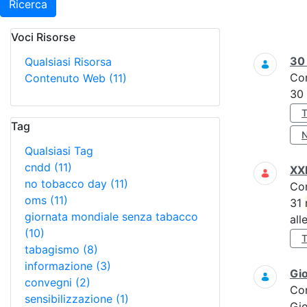
Ricerca
Voci Risorse
Ricerca
3
Qualsiasi Risorsa
Co
Contenuto Web
(11)
30
Tag
Qualsiasi Tag
cndd
(11)
XXI
no tobacco day
(11)
Co
oms
(11)
31
giornata mondiale senza tabacco
all
(10)
tabagismo
(8)
informazione
(3)
Gi
convegni
(2)
Co
sensibilizzazione
(1)
Gi