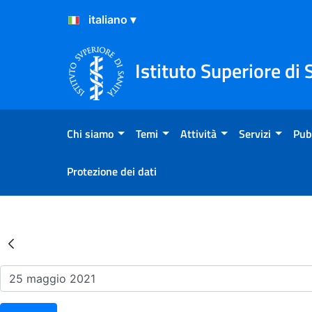
Salta al Contenuto
Salta al Footer
Istituto Superiore di 
Chi siamo
Temi
Attività
Servizi
Pub
Protezione dei dati
Risultati della Ricerca - Ev