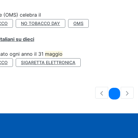
e (OMS) celebra il
CCO
NO TOBACCO DAY
OMS
liani su dieci
ato ogni anno il 31
maggio
CCO
SIGARETTA ELETTRONICA
Pagina
1