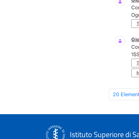
Gi
Co
Ogn
Gio
Co
’IS
20 Element
Istituto Superiore di S