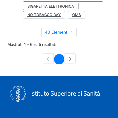
SIGARETTA ELETTRONICA
NO TOBACCO DAY
OMS
40 Elementi
Mostrati 1 - 6 su 6 risultati.
Pagina
1
Istituto Superiore di Sanità