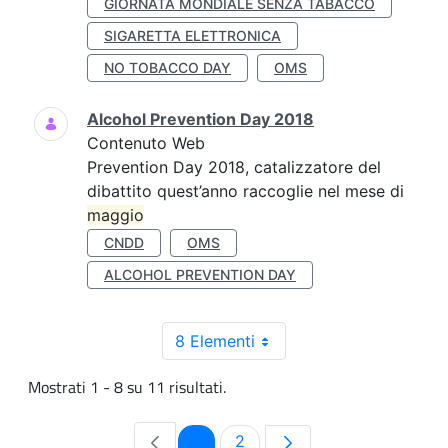
GIORNATA MONDIALE SENZA TABACCO
SIGARETTA ELETTRONICA
NO TOBACCO DAY
OMS
Alcohol Prevention Day 2018
Contenuto Web
Prevention Day 2018, catalizzatore del
dibattito quest’anno raccoglie nel mese di
maggio
CNDD
OMS
ALCOHOL PREVENTION DAY
8 Elementi
Mostrati 1 - 8 su 11 risultati.
Pagina
Pagina
1
2