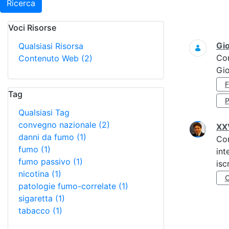
Ricerca
Voci Risorse
Ricerca
Gi
Qualsiasi Risorsa
Co
Contenuto Web
(2)
Gi
Tag
Qualsiasi Tag
convegno nazionale
(2)
XXV
danni da fumo
(1)
Co
fumo
(1)
int
fumo passivo
(1)
isc
nicotina
(1)
patologie fumo-correlate
(1)
sigaretta
(1)
tabacco
(1)