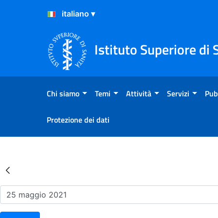
Salta al Contenuto
Salta al Footer
Istituto Superiore di 
Chi siamo
Temi
Attività
Servizi
Pub
Protezione dei dati
Risultati della Ricerca - Ev