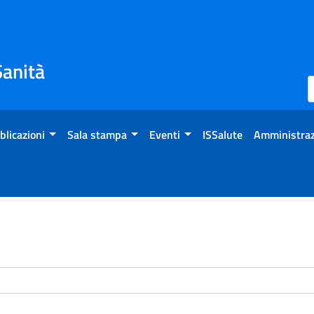
Sanità
blicazioni
Sala stampa
Eventi
ISSalute
Amministraz
enti