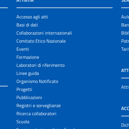
ATTIVITÀ
SER
Accesso agli atti
Aul
Basi di dati
Ban
Collaborazioni internazionali
Bibl
Comitato Etico Nazionale
Patr
Eventi
Tari
Formazione
Laboratori di riferimento
ATT
Linee guida
Organismo Notificato
Atti
Progetti
Pubblicazioni
Registri e sorveglianze
ACC
Ricerca collaboratori
Scuola
Dich