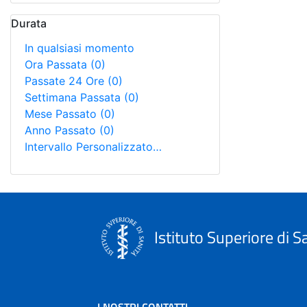
Durata
In qualsiasi momento
Ora Passata
(0)
Passate 24 Ore
(0)
Settimana Passata
(0)
Mese Passato
(0)
Anno Passato
(0)
Intervallo Personalizzato…
Istituto Superiore di S