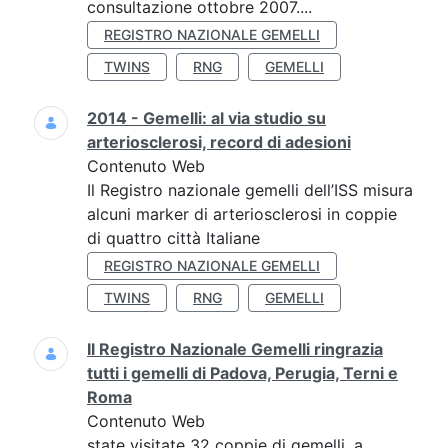
consultazione ottobre 2007....
REGISTRO NAZIONALE GEMELLI
TWINS
RNG
GEMELLI
2014 - Gemelli: al via studio su
arteriosclerosi, record di adesioni
Contenuto Web
Il Registro nazionale gemelli dell’ISS misura
alcuni marker di arteriosclerosi in coppie
di quattro città Italiane
REGISTRO NAZIONALE GEMELLI
TWINS
RNG
GEMELLI
Il Registro Nazionale Gemelli ringrazia
tutti i gemelli di Padova, Perugia, Terni e
Roma
Contenuto Web
state visitate 32 coppie di gemelli, a