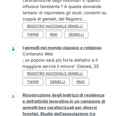
caratteristiche degli individui? E quanto
influisce l’ambiente ? A queste domande
tentano di rispondere gli studi, condotti su
coppie di gemelli, del Registro...
REGISTRO NAZIONALE GEMELLI
TWINS
RNG
GEMELLI
I gemelli nel mondo classico e religioso
Contenuto Web
; un popolo sarà più forte dell’altro e il
maggiore servirà il minore” (Genesi,
25
REGISTRO NAZIONALE GEMELLI
TWINS
GEMELLI
RMG
Ricostruzione degli indirizzi di residenza
e dell’attività lavorativa in un campione di
gemelli ben caratterizzati per diversi
fenotipi. Studio dell’associazione tra