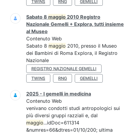
TWINS
RNG
GEMELLI
Sabato 8
maggio
2010 Registro
Nazionale Gemelli + Explora, tutti insieme
al Museo
Contenuto Web
Sabato 8
maggio
2010, presso il Museo
dei Bambini di Roma Explora, il Registro
Nazionale
REGISTRO NAZIONALE GEMELLI
TWINS
RNG
GEMELLI
2025 - I gemelli in medicina
Contenuto Web
venivano condotti studi antropologici sui
più diversi gruppi razziali e, dal
maggio
...idDoc=611314
&numres=66&dtres=01/10/200; ultima