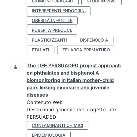
BIOMONITORAGGIO
STUDI IN VIVO
INTERFERENTI ENDOCRINI
OBESITÀ INFANTILE
PUBERTÀ PRECOCE
PLASTICIZZANTI
BISFENOLO A
FTALATI
TELARCA PREMATURO
The LIFE PERSUADED project approach
on phthalates and bisphenol A
biomonitoring in Italian mother-child
pairs linking exposure and juvenile
diseases
Contenuto Web
Descrizione generale del progetto Life
PERSUADED
CONTAMINANTI CHIMICI
EPIDEMIOLOGIA