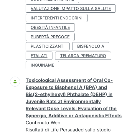
VALUTAZIONE IMPATTO SULLA SALUTE
INTERFERENTI ENDOCRINI
OBESITÀ INFANTILE
PUBERTÀ PRECOCE
PLASTICIZZANTI
BISFENOLO A
FTALATI
TELARCA PREMATURO
INQUINAME
Toxicological Assessment of Oral Co-
Exposure to Bisphenol A (BPA) and
Bis(2-ethylhexyl) Phthalate (DEHP) in
Juvenile Rats at Environmentally
Relevant Dose Levels: Evaluation of the
Synergic, Additive or Antagonistic Effects
Contenuto Web
Risultati di Life Persuaded sullo studio