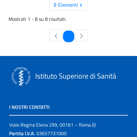
8 Elementi
Mostrati 1 - 8 su 8 risultati.
Pagina
1
Istituto Superiore di Sanità
I NOSTRI CONTATTI
Viale Regina Elena 299, 00161 – Roma (I)
Partita I.V.A.
03657731000